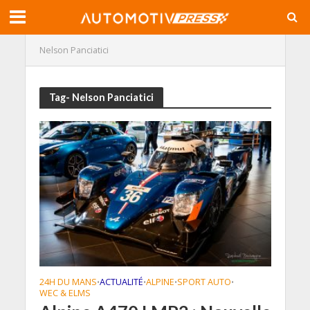
Nelson Panciatici
Tag- Nelson Panciatici
24H DU MANS
ACTUALITÉ
ALPINE
SPORT AUTO
•
•
•
•
WEC & ELMS