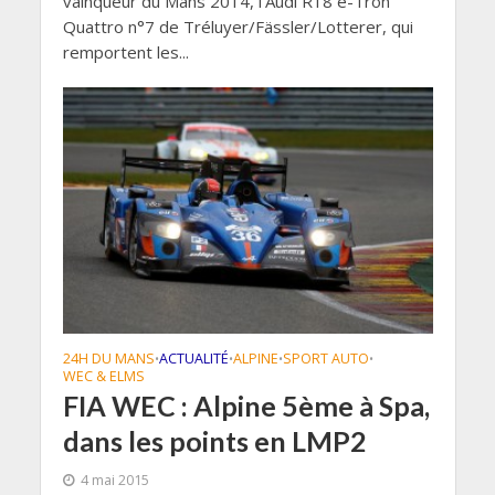
vainqueur du Mans 2014, l’Audi R18 e-Tron
Quattro n°7 de Tréluyer/Fässler/Lotterer, qui
remportent les...
24H DU MANS
ACTUALITÉ
ALPINE
SPORT AUTO
•
•
•
•
WEC & ELMS
FIA WEC : Alpine 5ème à Spa,
dans les points en LMP2
4 mai 2015