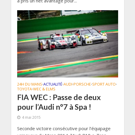
a pris un net avantage pour...
24H DU MANS
ACTUALITÉ
AUDI
PORSCHE
SPORT AUTO
•
•
•
•
•
TOYOTA
WEC & ELMS
•
FIA WEC : Passe de deux
pour l’Audi n°7 à Spa !
4 mai 2015
Seconde victoire consécutive pour l’équipage