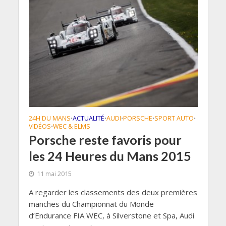
24H DU MANS
ACTUALITÉ
AUDI
PORSCHE
SPORT AUTO
•
•
•
•
•
VIDÉOS
WEC & ELMS
•
Porsche reste favoris pour
les 24 Heures du Mans 2015
11 mai 2015
A regarder les classements des deux premières
manches du Championnat du Monde
d’Endurance FIA WEC, à Silverstone et Spa, Audi