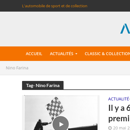
L'automobile de sport et de collection
ACCUEIL
ACTUALITÉS
CLASSIC & COLLECTIO
Nino Farina
Tag- Nino Farina
ACTUALITÉ
Il y a
premi
20 mai 