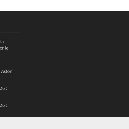
la
er le
 Aston
26 :
26 :
26 :