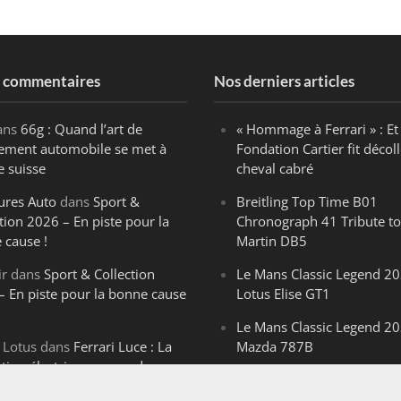
s commentaires
Nos derniers articles
ans
66g : Quand l’art de
« Hommage à Ferrari » : Et 
ègement automobile se met à
Fondation Cartier fit décoll
e suisse
cheval cabré
ures Auto
dans
Sport &
Breitling Top Time B01
tion 2026 – En piste pour la
Chronograph 41 Tribute to
 cause !
Martin DB5
ir
dans
Sport & Collection
Le Mans Classic Legend 20
– En piste pour la bonne cause
Lotus Elise GT1
Le Mans Classic Legend 20
 Lotus
dans
Ferrari Luce : La
Mazda 787B
ution électrique venue de
Le Mans Classic Legend 20
ello
Aston Martin DBR1-2