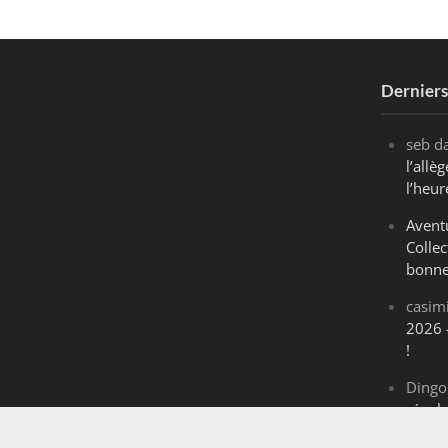
Dernier
seb
d
l’all
l’heur
Avent
Collec
bonne
casim
2026 
!
Dingo
révol
Maran