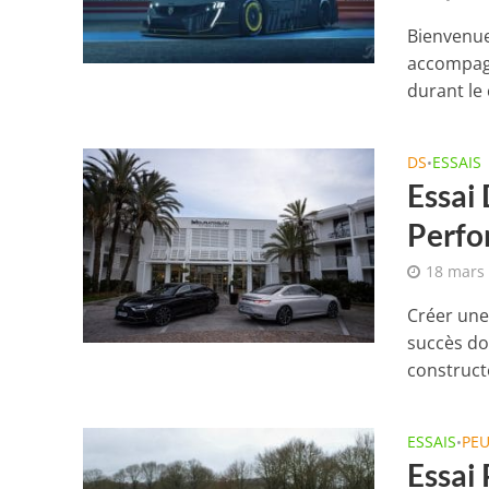
Bienvenu
accompagn
durant le
DS
ESSAIS
•
Essai 
Perfo
18 mars
Créer une
succès do
constructe
ESSAIS
PE
•
Essai 