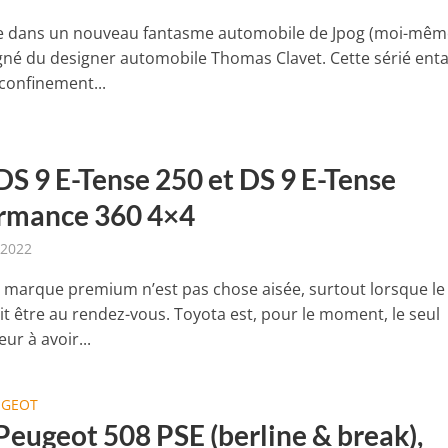
e dans un nouveau fantasme automobile de Jpog (moi-mêm
é du designer automobile Thomas Clavet. Cette sérié en
 confinement...
DS 9 E-Tense 250 et DS 9 E-Tense
rmance 360 4×4
 2022
 marque premium n’est pas chose aisée, surtout lorsque le
it être au rendez-vous. Toyota est, pour le moment, le seul
ur à avoir...
UGEOT
Peugeot 508 PSE (berline & break),