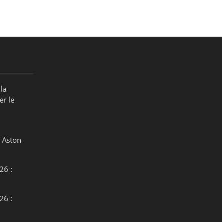
la
er le
 Aston
26 :
26 :