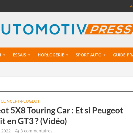
A
N
ESSAIS
HORLOGERIE
SPORT AUTO
GUIDE PR
CONCEPT
PEUGEOT
•
•
ot 5X8 Touring Car : Et si Peugeot
it en GT3 ? (Vidéo)
t 2022
3 commentaires