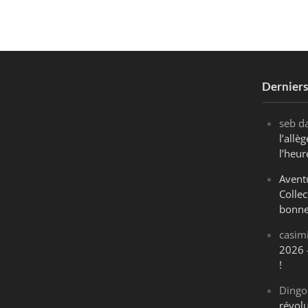
Dernier
seb
d
l’all
l’heur
Avent
Collec
bonne
casim
2026 
!
Dingo
révol