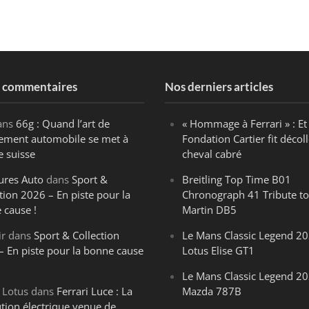
s commentaires
Nos derniers articles
ans
66g : Quand l’art de
« Hommage à Ferrari » : Et 
ègement automobile se met à
Fondation Cartier fit décoll
e suisse
cheval cabré
ures Auto
dans
Sport &
Breitling Top Time B01
tion 2026 – En piste pour la
Chronograph 41 Tribute to
 cause !
Martin DB5
ir
dans
Sport & Collection
Le Mans Classic Legend 20
– En piste pour la bonne cause
Lotus Elise GT1
Le Mans Classic Legend 20
 Lotus
dans
Ferrari Luce : La
Mazda 787B
ution électrique venue de