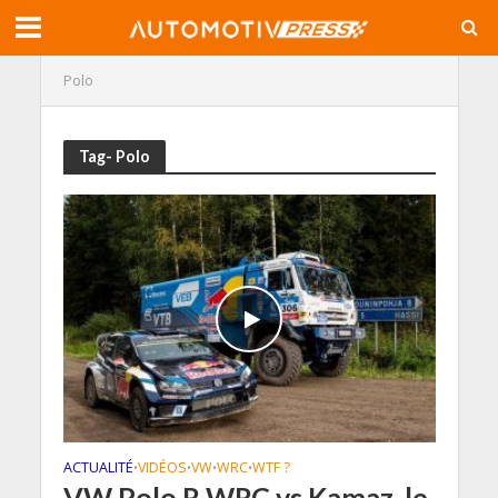
Polo
Tag- Polo
ACTUALITÉ
VIDÉOS
VW
WRC
WTF ?
•
•
•
•
VW Polo R WRC vs Kamaz, le