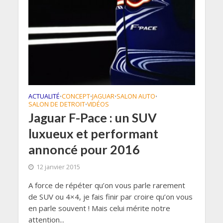
ACTUALITÉ
CONCEPT
JAGUAR
SALON AUTO
•
•
•
•
SALON DE DETROIT
VIDÉOS
•
Jaguar F-Pace : un SUV
luxueux et performant
annoncé pour 2016
12 janvier 2015
A force de répéter qu’on vous parle rarement
de SUV ou 4×4, je fais finir par croire qu’on vous
en parle souvent ! Mais celui mérite notre
attention...