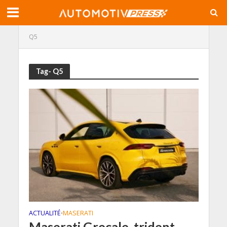
Q5
Tag- Q5
ACTUALITÉ
MASERATI
•
Maserati Grecale, trident