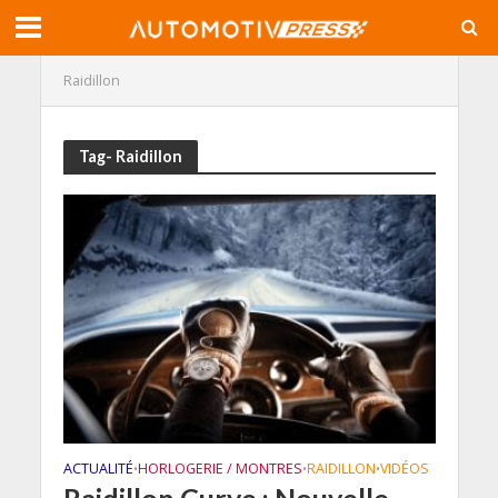
Raidillon
Tag- Raidillon
ACTUALITÉ
HORLOGERIE / MONTRES
RAIDILLON
VIDÉOS
•
•
•