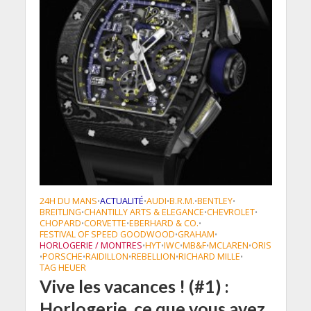
24H DU MANS
ACTUALITÉ
AUDI
B.R.M.
BENTLEY
•
•
•
•
•
BREITLING
CHANTILLY ARTS & ELEGANCE
CHEVROLET
•
•
•
CHOPARD
CORVETTE
EBERHARD & CO.
•
•
•
FESTIVAL OF SPEED GOODWOOD
GRAHAM
•
•
HORLOGERIE / MONTRES
HYT
IWC
MB&F
MCLAREN
ORIS
•
•
•
•
•
PORSCHE
RAIDILLON
REBELLION
RICHARD MILLE
•
•
•
•
•
TAG HEUER
Vive les vacances ! (#1) :
Horlogerie, ce que vous avez