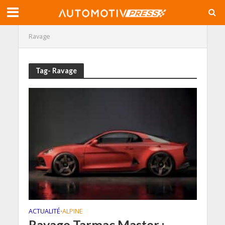
Ravage
Tag- Ravage
ACTUALITÉ
ALPINE
•
Ravage Tarmac Master :