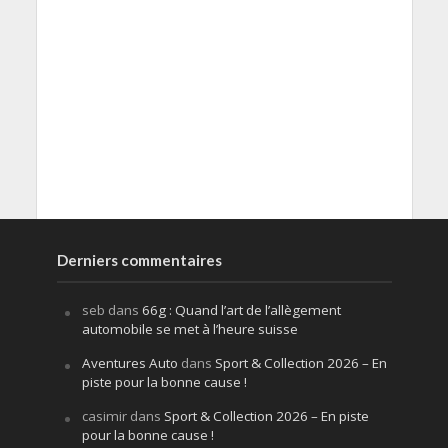
Derniers commentaires
seb
dans
66g : Quand l’art de l’allègement
automobile se met à l’heure suisse
Aventures Auto
dans
Sport & Collection 2026 – En
piste pour la bonne cause !
casimir
dans
Sport & Collection 2026 – En piste
pour la bonne cause !