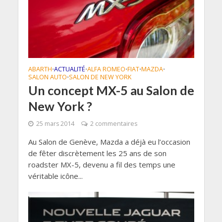
ABARTH
ACTUALITÉ
ALFA ROMEO
FIAT
MAZDA
•
•
•
•
•
SALON AUTO
SALON DE NEW YORK
•
Un concept MX-5 au Salon de
New York ?
25 mars 2014
2 commentaires
Au Salon de Genève, Mazda a déjà eu l’occasion
de fêter discrètement les 25 ans de son
roadster MX-5, devenu a fil des temps une
véritable icône...