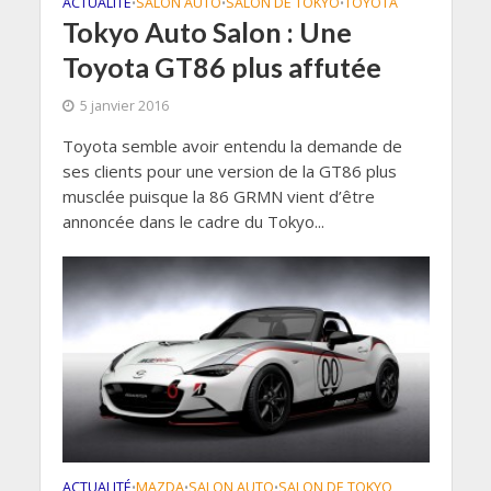
ACTUALITÉ
SALON AUTO
SALON DE TOKYO
TOYOTA
•
•
•
Tokyo Auto Salon : Une
Toyota GT86 plus affutée
5 janvier 2016
Toyota semble avoir entendu la demande de
ses clients pour une version de la GT86 plus
musclée puisque la 86 GRMN vient d’être
annoncée dans le cadre du Tokyo...
ACTUALITÉ
MAZDA
SALON AUTO
SALON DE TOKYO
•
•
•