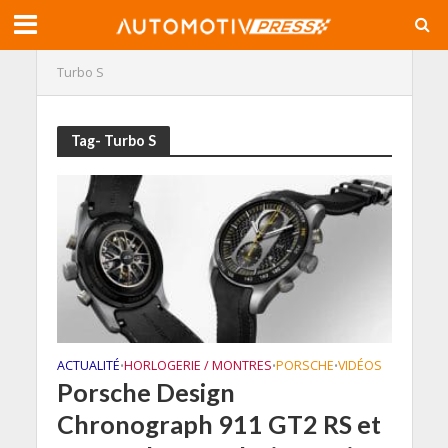
Turbo S
Tag- Turbo S
ACTUALITÉ
HORLOGERIE / MONTRES
PORSCHE
VIDÉOS
•
•
•
Porsche Design
Chronograph 911 GT2 RS et