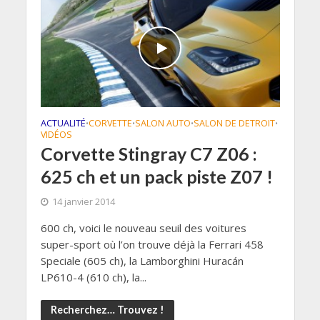
ACTUALITÉ
CORVETTE
SALON AUTO
SALON DE DETROIT
•
•
•
•
VIDÉOS
Corvette Stingray C7 Z06 :
625 ch et un pack piste Z07 !
14 janvier 2014
600 ch, voici le nouveau seuil des voitures
super-sport où l’on trouve déjà la Ferrari 458
Speciale (605 ch), la Lamborghini Huracán
LP610-4 (610 ch), la...
Recherchez… Trouvez !