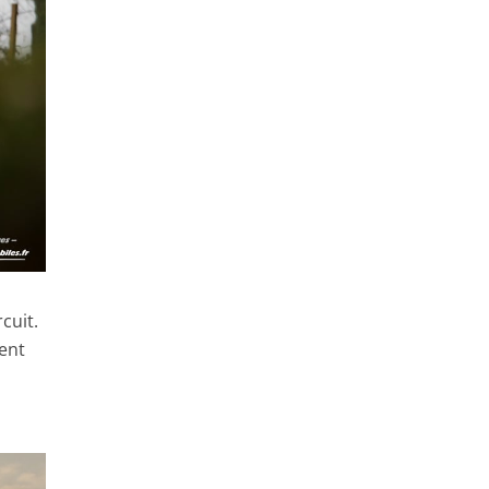
cuit.
ent
u