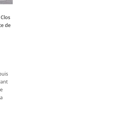
 Clos
te de
puis
yant
de
la