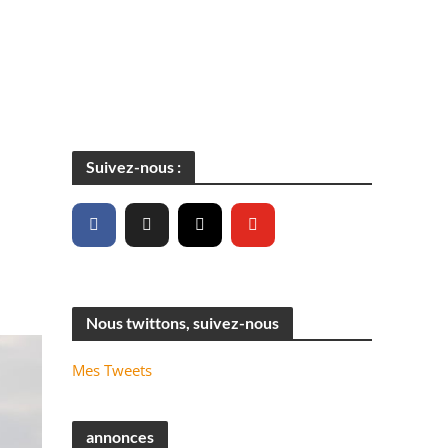
Suivez-nous :
Nous twittons, suivez-nous
Mes Tweets
annonces