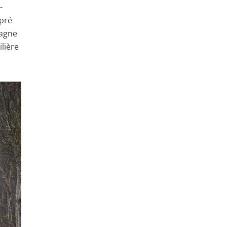
-
 pré
pagne
lière