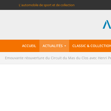
L'automobile de sport et de collection
ACCUEIL
ACTUALITÉS
CLASSIC & COLLECTIO
Emouvante réouverture du Circuit du Mas du Clos avec Henri P