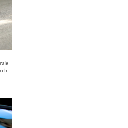
trale
rch.
s