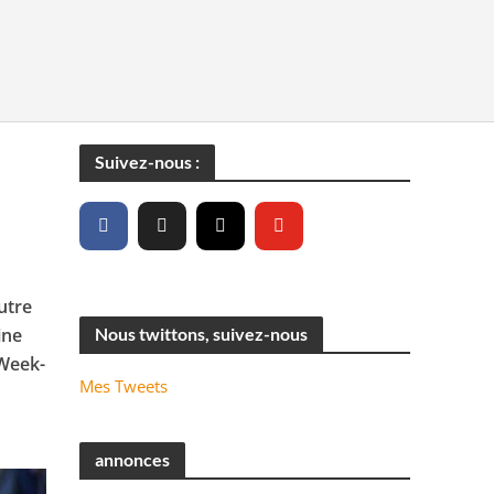
Suivez-nous :
utre
ine
Nous twittons, suivez-nous
 Week-
Mes Tweets
annonces