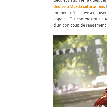
déco et s’adonner à quelques l
dédiée à Mazda cette année
.
moment où il arrive à épuisem
copains. Oui comme nous quan
d’un bon coup de rangement a