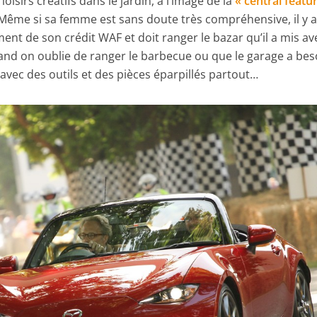
oisirs créatifs dans le jardin, à l’image de la
« central featu
 Même si sa femme est sans doute très compréhensive, il y 
ent de son crédit WAF et doit ranger le bazar qu’il a mis av
d on oublie de ranger le barbecue ou que le garage a bes
vec des outils et des pièces éparpillés partout…