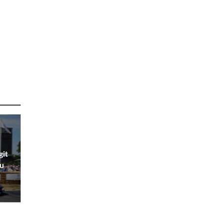
git
au