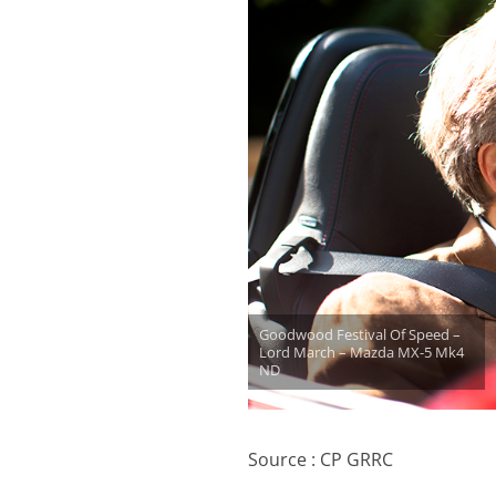
Goodwood Festival Of Speed –
Lord March – Mazda MX-5 Mk4
ND
Source : CP GRRC