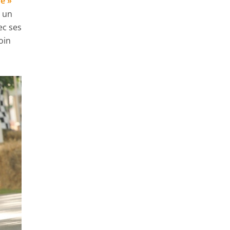
re »
a un
ec ses
oin