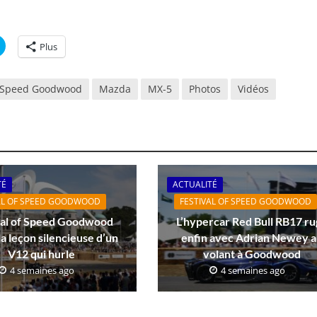
C
Plus
l
i
q
u
f Speed Goodwood
Mazda
MX-5
Photos
Vidéos
e
z
p
o
u
r
p
a
r
t
a
TÉ
ACTUALITÉ
g
e
AL OF SPEED GOODWOOD
FESTIVAL OF SPEED GOODWOOD
r
s
val of Speed Goodwood
L’hypercar Red Bull RB17 ru
u
la leçon silencieuse d’un
enfin avec Adrian Newey 
r
T
V12 qui hurle
volant à Goodwood
w
i
4 semaines ago
4 semaines ago
t
t
e
r
(