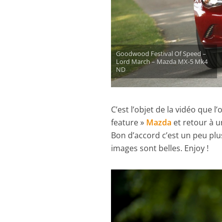
Goodwood Festival Of Speed –
Lord March – Mazda MX-5 Mk4
ND
C’est l’objet de la vidéo que 
feature »
Mazda
et retour à u
Bon d’accord c’est un peu pl
images sont belles. Enjoy !