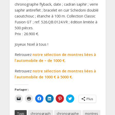
chronographe flyback, date ; cadran saphir ; verre
saphir antireflet ; bracelet en cuir Schedoni doublé
caoutchouc ; étanche à 100 m. Collection Classic
Fusion GT ; ref. 526.QB.0124.VR ; édition limitée à
500 pièces.
Prix : 26.900 €.
Joyeux Noël à tous !
Retrouvez
notre sélection de montres liées à
l’automobile de – de 1000 €
.
Retrouvez
notre sélection de montres liées à
l’automobile de 1000 € à 5000 €
.
Partager :
C
C
C
C
C
C
Plus
l
l
l
l
l
l
i
i
i
i
i
i
q
q
q
q
q
q
u
u
u
u
u
u
Tags
chronograph
chronographe
montres
e
e
e
e
e
e