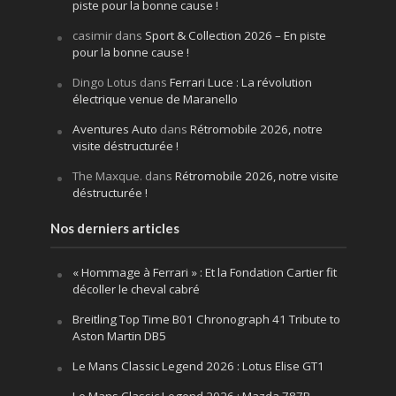
piste pour la bonne cause !
casimir
dans
Sport & Collection 2026 – En piste
pour la bonne cause !
Dingo Lotus
dans
Ferrari Luce : La révolution
électrique venue de Maranello
Aventures Auto
dans
Rétromobile 2026, notre
visite déstructurée !
The Maxque.
dans
Rétromobile 2026, notre visite
déstructurée !
Nos derniers articles
« Hommage à Ferrari » : Et la Fondation Cartier fit
décoller le cheval cabré
Breitling Top Time B01 Chronograph 41 Tribute to
Aston Martin DB5
Le Mans Classic Legend 2026 : Lotus Elise GT1
Le Mans Classic Legend 2026 : Mazda 787B