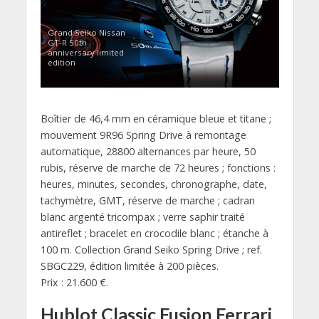
Grand Seiko Nissan
GT-R 50th
anniversary limited
edition
Boîtier de 46,4 mm en céramique bleue et titane ;
mouvement 9R96 Spring Drive à remontage
automatique, 28800 alternances par heure, 50
rubis, réserve de marche de 72 heures ; fonctions :
heures, minutes, secondes, chronographe, date,
tachymètre, GMT, réserve de marche ; cadran
blanc argenté tricompax ; verre saphir traité
antireflet ; bracelet en crocodile blanc ; étanche à
100 m. Collection Grand Seiko Spring Drive ; ref.
SBGC229, édition limitée à 200 pièces.
Prix : 21.600 €.
Hublot Classic Fusion Ferrari