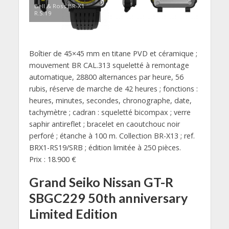
Bell & Ross BR-X1
R.S.19
Boîtier de 45×45 mm en titane PVD et céramique ;
mouvement BR CAL.313 squeletté à remontage
automatique, 28800 alternances par heure, 56
rubis, réserve de marche de 42 heures ; fonctions :
heures, minutes, secondes, chronographe, date,
tachymètre ; cadran : squeletté bicompax ; verre
saphir antireflet ; bracelet en caoutchouc noir
perforé ; étanche à 100 m. Collection BR-X13 ; ref.
BRX1-RS19/SRB ; édition limitée à 250 pièces.
Prix : 18.900 €
Grand Seiko Nissan GT-R
SBGC229 50th anniversary
Limited Edition