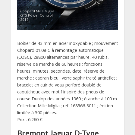
Chopard Mille Miglia
GTS Power Control
2019
Boîtier de 43 mm en acier inoxydable ; mouvement
Chopard 01.08-C à remontage automatique
(COSC), 28800 alternances par heure, 40 rubis,
réserve de marche de 60 heures ; fonctions :
heures, minutes, secondes, date, réserve de
marche ; cadran bleu ; verre saphir traité antireflet ;
bracelet en cuir de veau perforé doublé de
caoutchouc avec motif inspiré des pneus de
course Dunlop des années 1960 ; étanche à 100 m.
Collection Mille Miglia ; ref. 168566-3011 ; édition
limitée à 500 pièces.
Prix : 6.260 €.
Bremont Jaguar D-Type