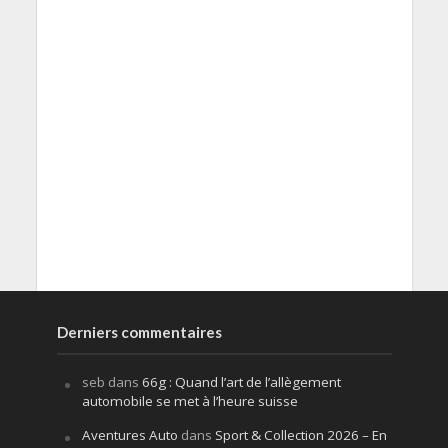
Derniers commentaires
seb
dans
66g : Quand l’art de l’allègement
automobile se met à l’heure suisse
Aventures Auto
dans
Sport & Collection 2026 – En