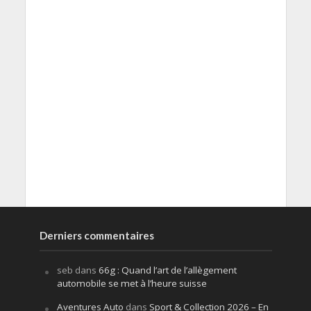
Derniers commentaires
seb
dans
66g : Quand l’art de l’allègement
automobile se met à l’heure suisse
Aventures Auto
dans
Sport & Collection 2026 – En