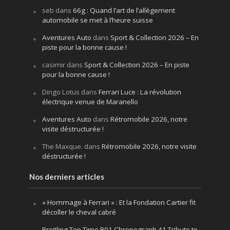
seb
dans
66g : Quand l’art de l’allègement
automobile se met à l’heure suisse
Aventures Auto
dans
Sport & Collection 2026 – En
piste pour la bonne cause !
casimir
dans
Sport & Collection 2026 – En piste
pour la bonne cause !
Dingo Lotus
dans
Ferrari Luce : La révolution
électrique venue de Maranello
Aventures Auto
dans
Rétromobile 2026, notre
visite déstructurée !
The Maxque.
dans
Rétromobile 2026, notre visite
déstructurée !
Nos derniers articles
« Hommage à Ferrari » : Et la Fondation Cartier fit
décoller le cheval cabré
Breitling Top Time B01 Chronograph 41 Tribute to