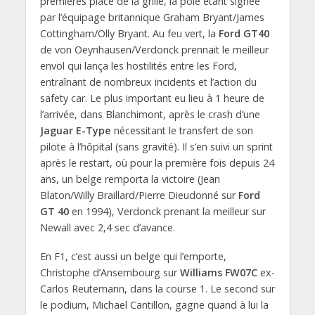
premières place de la grille, la pôle étant signée
par l’équipage britannique Graham Bryant/James
Cottingham/Olly Bryant. Au feu vert, la
Ford GT40
de von Oeynhausen/Verdonck prennait le meilleur
envol qui lança les hostilités entre les Ford,
entraînant de nombreux incidents et l’action du
safety car. Le plus important eu lieu à 1 heure de
l’arrivée, dans Blanchimont, après le crash d’une
Jaguar E-Type
nécessitant le transfert de son
pilote à l’hôpital (sans gravité). Il s’en suivi un sprint
après le restart, où pour la première fois depuis 24
ans, un belge remporta la victoire (Jean
Blaton/Willy Braillard/Pierre Dieudonné sur
Ford
GT 40
en 1994), Verdonck prenant la meilleur sur
Newall avec 2,4 sec d’avance.
En F1, c’est aussi un belge qui l’emporte,
Christophe d’Ansembourg sur
Williams FW07C
ex-
Carlos Reutemann, dans la course 1. Le second sur
le podium, Michael Cantillon, gagne quand à lui la