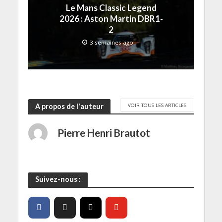
l
)
)
e
Le Mans Classic Legend
e
)
f
2026 : Aston Martin DBR1-
e
2
n
ê
t
3 semaines ago
r
e
)
VOIR TOUS LES ARTICLES
A propos de l'auteur
Pierre Henri Brautot
Suivez-nous :