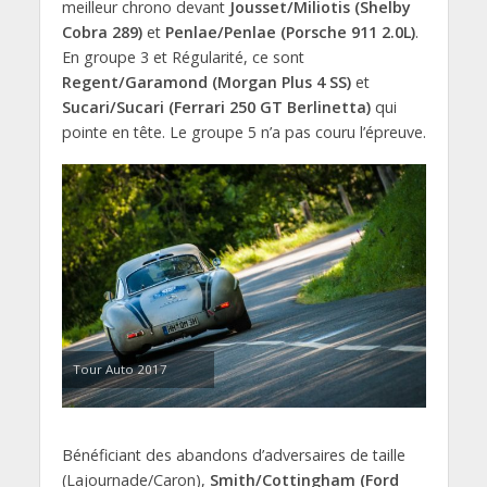
meilleur chrono devant
Jousset/Miliotis (Shelby
Cobra 289)
et
Penlae/Penlae (Porsche 911 2.0L)
.
En groupe 3 et Régularité, ce sont
Regent/Garamond (Morgan Plus 4 SS)
et
Sucari/Sucari (Ferrari 250 GT Berlinetta)
qui
pointe en tête. Le groupe 5 n’a pas couru l’épreuve.
Tour Auto 2017
Bénéficiant des abandons d’adversaires de taille
(Lajournade/Caron),
Smith/Cottingham (Ford