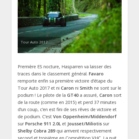
Tour Auto 2017
Première ES nocture, Hasparren va laisser des
traces dans le classement général.
Favaro
remporte enfin sa première victoire d’étape du
Tour Auto 2017 et ni
Caron
ni
Smith
ne sont sur le
podium ! Le pilote de la
GT40
a assuré,
Caron
sort
de la route (comme en 2015) et perd 37 minutes
d’un coup, c’en est fini de ses rêves de victoire et
de podium. C’est
Von Oppenheim/Middendorf
sur
Porsche 911 2.0L
et
Jousset/Miliotis
sur
Shelby Cobra 289
qui arrivent respectivement
second et troisième en Compétition VHC. La nuit