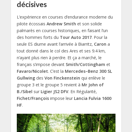
décisives
L’expérience en courses d’endurance moderne du
pilote écossais
Andrew Smith
et son solide
palmarès en courses historiques, en faisant l’un
des hommes forts du
Tour Auto 2017
. Pour la
seule ES diurne avant l’arrivée à Biarritz,
Caron
a
tout donné dans le col des Ares et ses 9.4 km,
n’ayant plus rien à perdre. Et ça a marché, le
français s’impose devant
Smith/Cottingham
et
Favaro/Nicolet
. C’est la
Mercedes–Benz 300 SL
Gullwing
des
Von Finckenstein
qui enlève le
groupe 3 et le groupe 5 revient à
Mr John of
B./Sibel
sur
Ligier JS2 DFV
. En Régularité,
Fichet/François
impose leur
Lancia Fulvia 1600
HF
.