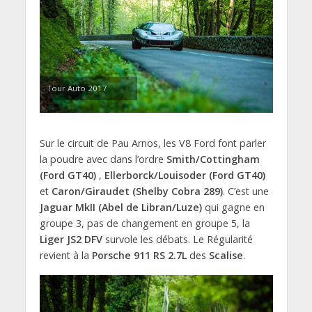
Tour Auto 2017
Sur le circuit de Pau Arnos, les V8 Ford font parler
la poudre avec dans l’ordre
Smith/Cottingham
(Ford GT40)
,
Ellerborck/Louisoder (Ford GT40)
et
Caron/Giraudet (Shelby Cobra 289)
. C’est une
Jaguar MkII (Abel de Libran/Luze)
qui gagne en
groupe 3, pas de changement en groupe 5, la
Liger JS2 DFV
survole les débats. Le Régularité
revient à la
Porsche 911 RS 2.7L
des
Scalise
.