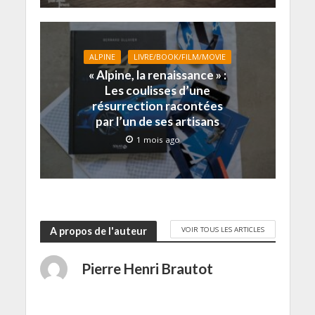
n
e
e
f
n
o
n
n
e
ê
u
ê
ê
n
t
v
t
t
ê
r
e
r
r
t
e
l
e
e
r
)
ALPINE
LIVRE/BOOK/FILM/MOVIE
l
)
)
e
e
)
« Alpine, la renaissance » :
f
Les coulisses d’une
e
n
résurrection racontées
ê
t
par l’un de ses artisans
r
e
1 mois ago
)
VOIR TOUS LES ARTICLES
A propos de l'auteur
Pierre Henri Brautot