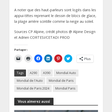
A noter que des haut-parleurs sont logés dans les
appui-têtes reprenant le dessin de blocs de glace,
la plage arrière scintille comme la neige au soleil.
Sources CP Alpine, crédit photos @ Alpine Design
et Adrien CORTESI/CETADI PROD
Partager :
C
C
C
C
C
C
Plus
l
l
l
l
l
l
i
i
i
i
i
i
q
q
q
q
q
q
u
u
u
u
u
u
Tags
A290
A390
Mondial Auto
e
e
e
e
e
e
r
r
z
z
z
z
p
p
p
p
p
p
Mondial de l'Auto
Mondial de Paris
o
o
o
o
o
o
u
u
u
u
u
u
Mondial de Paris 2024
Mondial Paris
r
r
r
r
r
r
e
i
p
p
p
p
n
m
a
a
a
a
v
p
r
r
r
r
Vous aimerez aussi
o
r
t
t
t
t
y
i
a
a
a
a
e
m
g
g
g
g