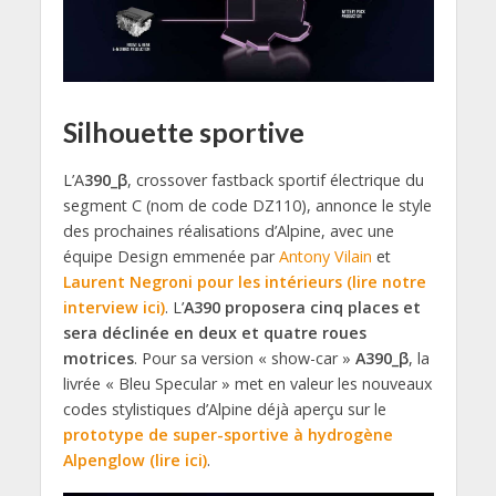
Silhouette sportive
L’A
390_β
, crossover fastback sportif électrique du
segment C (nom de code DZ110), annonce le style
des prochaines réalisations d’Alpine, avec une
équipe Design emmenée par
Antony Vilain
et
Laurent Negroni pour les intérieurs (lire notre
interview ici)
. L’
A390 proposera cinq places et
sera déclinée en deux et quatre roues
motrices
. Pour sa version « show-car »
A390_β
, la
livrée « Bleu Specular » met en valeur les nouveaux
codes stylistiques d’Alpine déjà aperçu sur le
prototype de super-sportive à hydrogène
Alpenglow (lire ici)
.