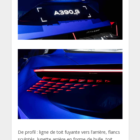
De profil : ligne de toit fuyante vers l’arrière, flancs
sculptés, lunette arrière en forme de bulle, toit