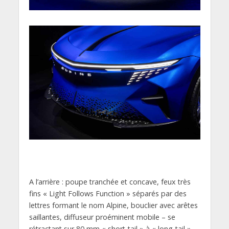
A l’arrière : poupe tranchée et concave, feux très
fins « Light Follows Function » séparés par des
lettres formant le nom Alpine, bouclier avec arêtes
saillantes, diffuseur proéminent mobile – se
rétractant sur 80 mm « short-tail » à « long-tail »