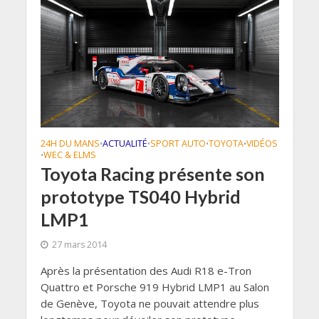
24H DU MANS
ACTUALITÉ
SPORT AUTO
TOYOTA
VIDÉOS
•
•
•
•
WEC & ELMS
•
Toyota Racing présente son
prototype TS040 Hybrid
LMP1
27 mars 2014
Après la présentation des Audi R18 e-Tron
Quattro et Porsche 919 Hybrid LMP1 au Salon
de Genève, Toyota ne pouvait attendre plus