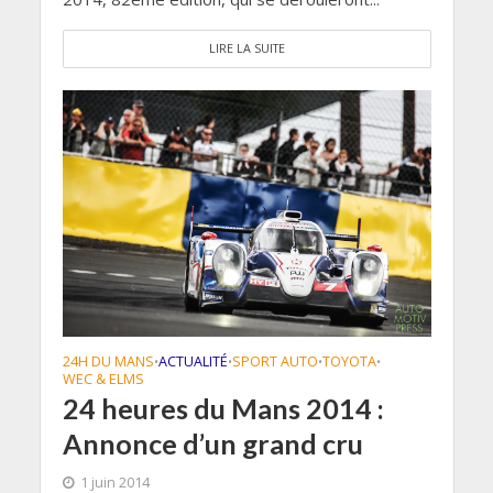
LIRE LA SUITE
24H DU MANS
ACTUALITÉ
SPORT AUTO
TOYOTA
•
•
•
•
WEC & ELMS
24 heures du Mans 2014 :
Annonce d’un grand cru
1 juin 2014