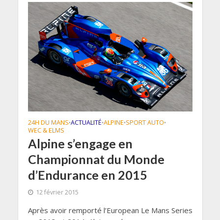
24H DU MANS
ACTUALITÉ
ALPINE
SPORT AUTO
•
•
•
•
WEC & ELMS
Alpine s’engage en
Championnat du Monde
d’Endurance en 2015
12 février 2015
Après avoir remporté l’European Le Mans Series