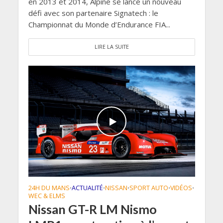
en 2013 et 2014, Alpine se lance un nouveau
défi avec son partenaire Signatech : le
Championnat du Monde d’Endurance FIA...
LIRE LA SUITE
24H DU MANS
ACTUALITÉ
NISSAN
SPORT AUTO
VIDÉOS
•
•
•
•
•
WEC & ELMS
Nissan GT-R LM Nismo