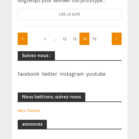
longtemps pour dévoiler son prototype...
LIRE LA SUITE
1
…
12
13
14
15
Suivez-nous :
facebook
twitter
instagram
youtube
Nous twittons, suivez-nous
Mes Tweets
annonces