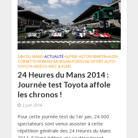
24H DU MANS
ACTUALITÉ
ALPINE
ASTON MARTIN
AUDI
•
•
•
•
•
CORVETTE
FERRARI
MORGAN
PORSCHE
SPORT AUTO
•
•
•
•
•
TOYOTA
VIDÉOS
WEC & ELMS
•
•
24 Heures du Mans 2014 :
Journée test Toyota affole
les chronos !
2 juin 2014
Pour cette journée test du 1er juin, 24 000
spectateurs sont venus assister à cette
répétition générale des 24 Heures du Mans
2014, 82ème édition, qui se dérouleront...