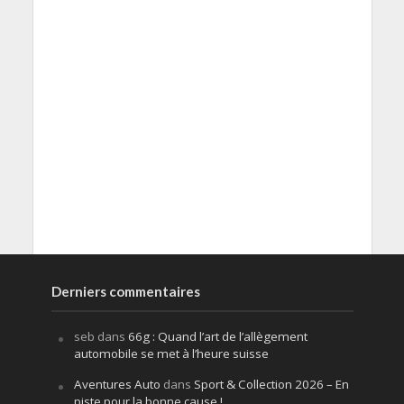
Derniers commentaires
seb
dans
66g : Quand l’art de l’allègement
automobile se met à l’heure suisse
Aventures Auto
dans
Sport & Collection 2026 – En
piste pour la bonne cause !