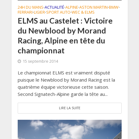
24H DU MANS
ACTUALITÉ
ALPINE
ASTON MARTIN
BMW
•
•
•
•
•
FERRARI
LIGIER
SPORT AUTO
WEC & ELMS
•
•
•
ELMS au Castelet : Victoire
du Newblood by Morand
Racing, Alpine en tête du
championnat
15 septembre 2014
Le championnat ELMS est vraiment disputé
puisque le Newblood by Morand Racing est la
quatrième équipe victorieuse cette saison.
Second Signatech-Alpine garde la tête au...
LIRE LA SUITE