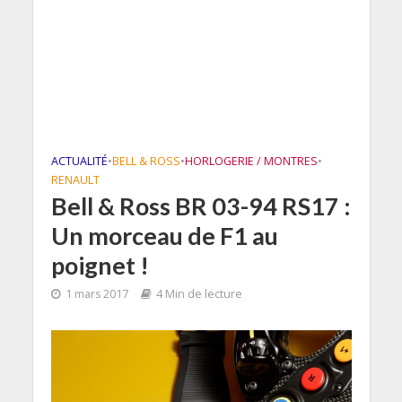
ACTUALITÉ
•
BELL & ROSS
•
HORLOGERIE / MONTRES
•
RENAULT
Bell & Ross BR 03-94 RS17 :
Un morceau de F1 au
poignet !
1 mars 2017
4 Min de lecture