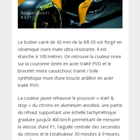
Renault Sport F1
R.S.17
Le boitier carré de 42 mm de la BR 03 est forgé en
céramique noire mate ultra-résistante. Il est
étanche à 100 mètres. On retrouve la couleur noire
sur la couronne striée en acier traité PVD et le
bracelet mixte caoutchouc tramé / toile
synthétique muni d’une boucle ardillon en acier
traité PVD.
La couleur jaune rehausse le poussoir « start &
stop » du chrono en aluminium anodisé, une partie
du réhaut supportant une échelle tachymétrique
graduée jusqu’à 400 km/h permettant de mesurer
la vitesse d’une F1, l’aiguille centrale des secondes
du chrono et le totalisateur 30 minutes à 9 heures.