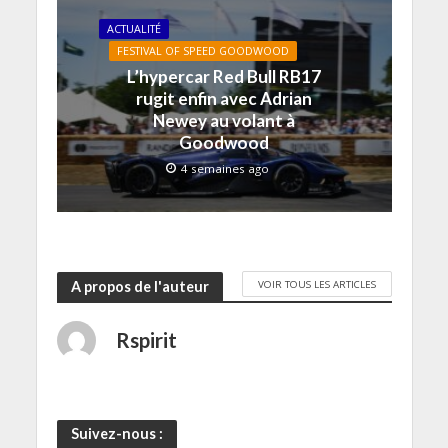
v
t
t
ê
r
e
r
r
t
e
ACTUALITÉ
l
e
e
r
)
l
)
)
e
FESTIVAL OF SPEED GOODWOOD
e
)
f
L’hypercar Red Bull RB17
e
rugit enfin avec Adrian
n
ê
Newey au volant à
t
r
Goodwood
e
)
4 semaines ago
VOIR TOUS LES ARTICLES
A propos de l'auteur
Rspirit
Suivez-nous :