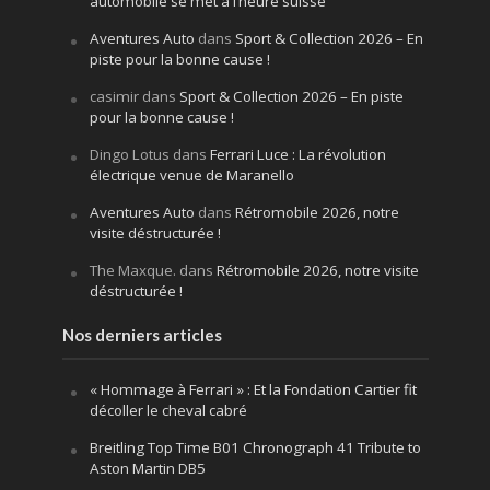
automobile se met à l’heure suisse
Aventures Auto
dans
Sport & Collection 2026 – En
piste pour la bonne cause !
casimir
dans
Sport & Collection 2026 – En piste
pour la bonne cause !
Dingo Lotus
dans
Ferrari Luce : La révolution
électrique venue de Maranello
Aventures Auto
dans
Rétromobile 2026, notre
visite déstructurée !
The Maxque.
dans
Rétromobile 2026, notre visite
déstructurée !
Nos derniers articles
« Hommage à Ferrari » : Et la Fondation Cartier fit
décoller le cheval cabré
Breitling Top Time B01 Chronograph 41 Tribute to
Aston Martin DB5