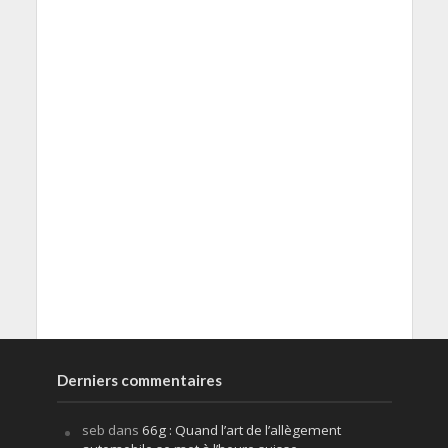
Derniers commentaires
seb
dans
66g : Quand l’art de l’allègement