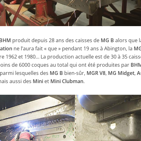
BHM
produit depuis 28 ans des caisses de
MG B
alors que l
ation
ne l’aura fait « que » pendant 19 ans à Abington, la
MG
e 1962 et 1980… La production actuelle est de 30 à 35 cais
oins de 6000 coques au total qui ont été produites par
BH
 parmi lesquelles des
MG B
bien-sûr,
MGR V8
,
MG Midget
,
A
mais aussi des
Mini
et
Mini Clubman
.