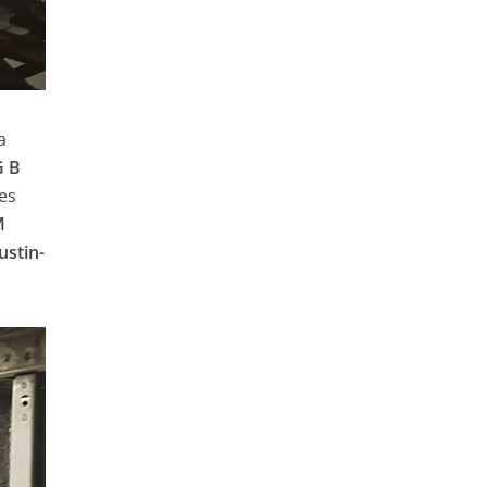
a
 B
ses
M
ustin-