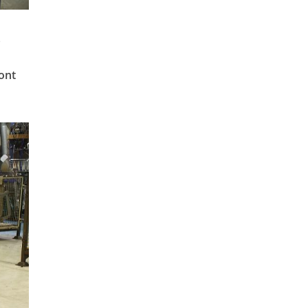
s
sont