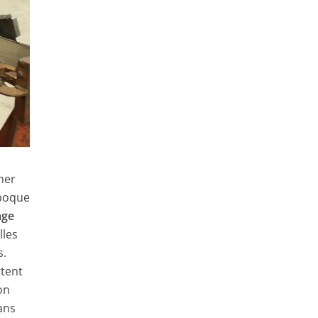
ner
époque
age
lles
s.
ttent
on
ans