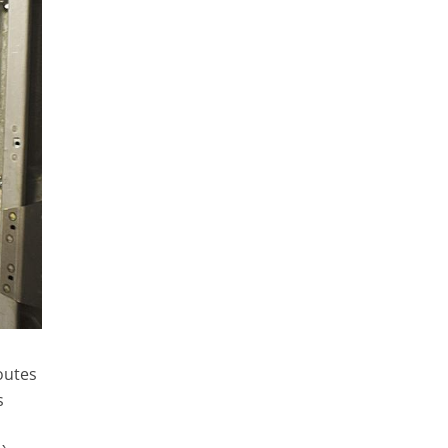
outes
s