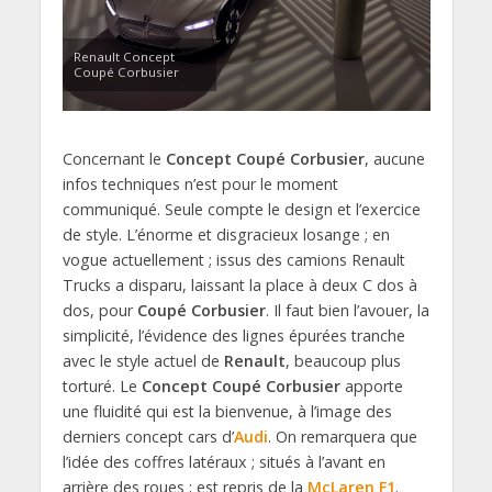
Renault Concept
Coupé Corbusier
Concernant le
Concept Coupé Corbusier
, aucune
infos techniques n’est pour le moment
communiqué. Seule compte le design et l’exercice
de style. L’énorme et disgracieux losange ; en
vogue actuellement ; issus des camions Renault
Trucks a disparu, laissant la place à deux C dos à
dos, pour
Coupé Corbusier
. Il faut bien l’avouer, la
simplicité, l’évidence des lignes épurées tranche
avec le style actuel de
Renault
, beaucoup plus
torturé. Le
Concept Coupé Corbusier
apporte
une fluidité qui est la bienvenue, à l’image des
derniers concept cars d’
Audi
. On remarquera que
l’idée des coffres latéraux ; situés à l’avant en
arrière des roues ; est repris de la
McLaren F1
.