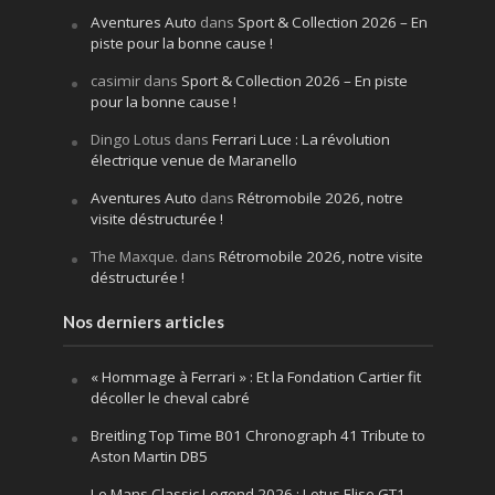
Aventures Auto
dans
Sport & Collection 2026 – En
piste pour la bonne cause !
casimir
dans
Sport & Collection 2026 – En piste
pour la bonne cause !
Dingo Lotus
dans
Ferrari Luce : La révolution
électrique venue de Maranello
Aventures Auto
dans
Rétromobile 2026, notre
visite déstructurée !
The Maxque.
dans
Rétromobile 2026, notre visite
déstructurée !
Nos derniers articles
« Hommage à Ferrari » : Et la Fondation Cartier fit
décoller le cheval cabré
Breitling Top Time B01 Chronograph 41 Tribute to
Aston Martin DB5
Le Mans Classic Legend 2026 : Lotus Elise GT1