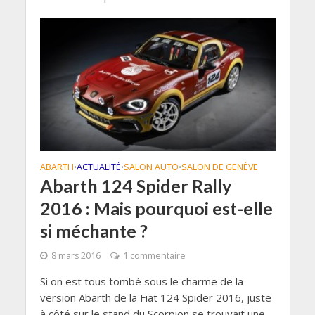
ABARTH
ACTUALITÉ
SALON AUTO
SALON DE GENÈVE
•
•
•
Abarth 124 Spider Rally
2016 : Mais pourquoi est-elle
si méchante ?
8 mars 2016
1 commentaire
Si on est tous tombé sous le charme de la
version Abarth de la Fiat 124 Spider 2016, juste
à côté sur le stand du Scorpion se trouvait une