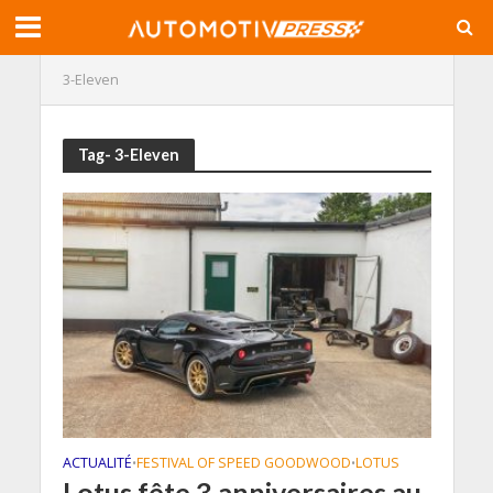
3-Eleven
Tag- 3-Eleven
ACTUALITÉ
FESTIVAL OF SPEED GOODWOOD
LOTUS
•
•
Lotus fête 3 anniversaires au