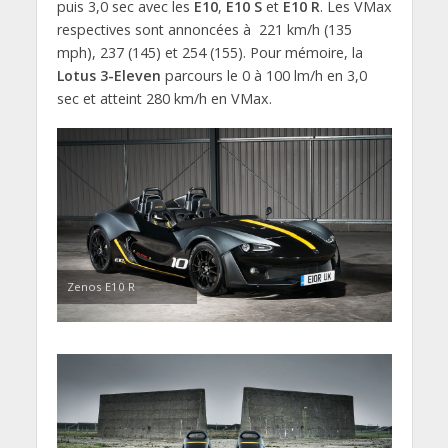
puis 3,0 sec avec les
E10
,
E10 S
et
E10 R
. Les VMax
respectives sont annoncées à 221 km/h (135
mph), 237 (145) et 254 (155). Pour mémoire, la
Lotus 3-Eleven
parcours le 0 à 100 lm/h en 3,0
sec et atteint 280 km/h en VMax.
Zenos E10 R