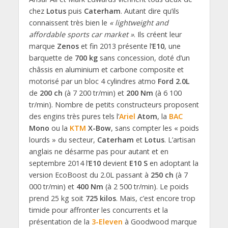
chez
Lotus
puis
Caterham
. Autant dire qu’ils
connaissent très bien le
« lightweight and
affordable sports car market »
. Ils créent leur
marque
Zenos
et fin 2013 présente l’
E10
, une
barquette de
700 kg
sans concession, doté d’un
châssis en aluminium et carbone composite et
motorisé par un bloc 4 cylindres atmo
Ford 2.0L
de
200 ch
(à 7 200 tr/min) et
200 Nm
(à 6 100
tr/min). Nombre de petits constructeurs proposent
des engins très pures tels l’
Ariel
Atom
, la
BAC
Mono
ou la
KTM
X-Bow
, sans compter les « poids
lourds » du secteur,
Caterham
et
Lotus
. L’artisan
anglais ne désarme pas pour autant et en
septembre 2014 l’
E10
devient
E10 S
en adoptant la
version EcoBoost du 2.0L passant à
250 ch
(à 7
000 tr/min) et
400 Nm
(à 2 500 tr/min). Le poids
prend 25 kg soit
725 kilos
. Mais, c’est encore trop
timide pour affronter les concurrents et la
présentation de la
3-Eleven
à Goodwood marque