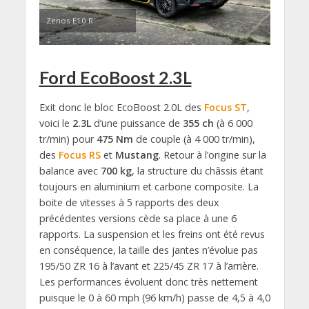
Zenos E10 R
Ford EcoBoost 2.3L
Exit donc le bloc EcoBoost 2.0L des
Focus ST
,
voici le
2.3L
d’une puissance de
355 ch
(à 6 000
tr/min) pour
475 Nm
de couple (à 4 000 tr/min),
des
Focus RS
et
Mustang
. Retour à l’origine sur la
balance avec
700 kg
, la structure du châssis étant
toujours en aluminium et carbone composite. La
boite de vitesses à 5 rapports des deux
précédentes versions cède sa place à une 6
rapports. La suspension et les freins ont été revus
en conséquence, la taille des jantes n’évolue pas
195/50 ZR 16 à l’avant et 225/45 ZR 17 à l’arrière.
Les performances évoluent donc très nettement
puisque le 0 à 60 mph (96 km/h) passe de 4,5 à 4,0