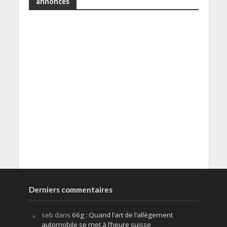
annonces
Derniers commentaires
seb
dans
66g : Quand l’art de l’allègement
automobile se met à l’heure suisse