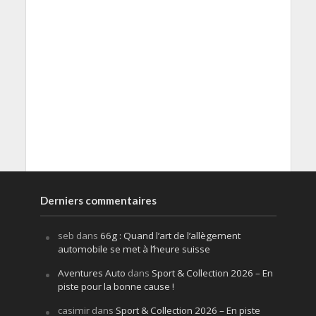
Derniers commentaires
seb
dans
66g : Quand l’art de l’allègement
automobile se met à l’heure suisse
Aventures Auto
dans
Sport & Collection 2026 – En
piste pour la bonne cause !
casimir
dans
Sport & Collection 2026 – En piste