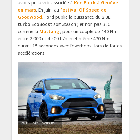
avons pu la voir associée à
Ken Block à Genève
en mars
. En juin, au
Festival Of Speed de
Goodwood
,
Ford
publie la puissance du
2,3L
turbo EcoBoost
soit
350 ch
; et non pas 320
comme la
Mustang
; pour un couple de
440 Nm
entre 2 000 et 4 500 tr/min et même
470 Nm
durant 15 secondes avec l’overboost lors de fortes
accélérations.
2016 Ford Focus RS