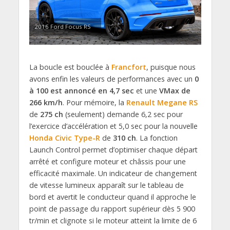
2016 Ford Focus RS
La boucle est bouclée à
Francfort
, puisque nous
avons enfin les valeurs de performances avec un
0
à 100 est annoncé en 4,7 sec
et une
VMax de
266 km/h
. Pour mémoire, la
Renault
Megane RS
de
275 ch
(seulement) demande 6,2 sec pour
l’exercice d’accélération et 5,0 sec pour la nouvelle
Honda
Civic
Type-R
de
310 ch
. La fonction
Launch Control permet d’optimiser chaque départ
arrêté et configure moteur et châssis pour une
efficacité maximale. Un indicateur de changement
de vitesse lumineux apparaît sur le tableau de
bord et avertit le conducteur quand il approche le
point de passage du rapport supérieur dès 5 900
tr/min et clignote si le moteur atteint la limite de 6