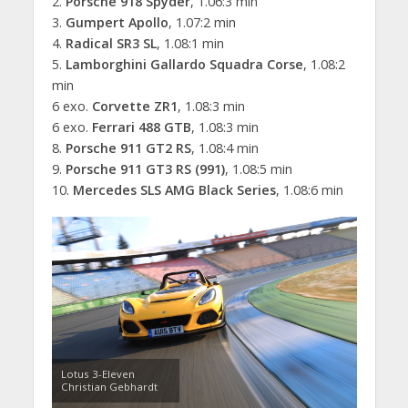
2.
Porsche 918 Spyder
, 1.06:3 min
3.
Gumpert Apollo
, 1.07:2 min
4.
Radical SR3 SL
, 1.08:1 min
5.
Lamborghini Gallardo Squadra Corse
, 1.08:2
min
6 exo.
Corvette ZR1
, 1.08:3 min
6 exo.
Ferrari 488 GTB
, 1.08:3 min
8.
Porsche 911 GT2 RS
, 1.08:4 min
9.
Porsche 911 GT3 RS (991)
, 1.08:5 min
10.
Mercedes SLS AMG Black Series
, 1.08:6 min
Lotus 3-Eleven
Christian Gebhardt