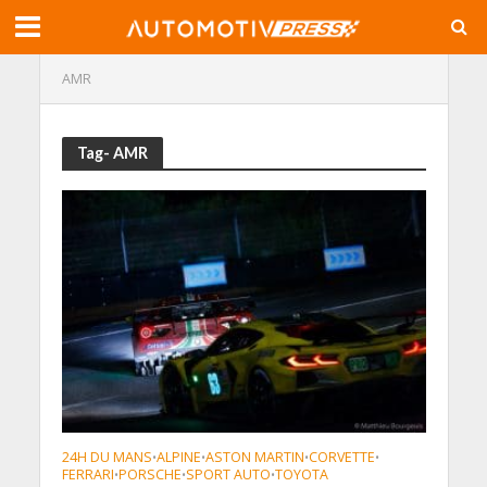
AMR
Tag- AMR
24H DU MANS
ALPINE
ASTON MARTIN
CORVETTE
•
•
•
•
FERRARI
PORSCHE
SPORT AUTO
TOYOTA
•
•
•