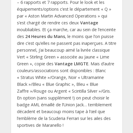
– 6 rapports et 7 rapports. Pour le look et les
équipements/options c’est le département « Q »
par « Aston Martin Advanced Operations » qui
s’est chargé de rendre ces deux
Vantage
inoubliables. Et ça marche, car au sein de l’enceinte
des
24 Heures du Mans
, le moins que l’on puisse
dire c’est qu’elles ne passent pas inaperçues. A titre
personnel, j’ai beaucoup aimé la livrée classique
Vert « Stirling Green » associée au Jaune « Lime
Green », copie des
Vantage LMGTE
. Mais d’autre
couleurs/associations sont disponibles : Blanc
« Stratus White »/Orange, Noir « Ultramarine
Black »/Bleu « Blue Graphic », Bleu « Blue
Zaffre »/Rouge ou Argent « Scintilla Silver »/Gris.
En option (sans supplément !) on peut choisir le
badge AML émaillé de l’Union Jack… terriblement
décadent et beaucoup moins tape à l’œil que
l’emblème de la Scuderia Ferrari sur les ailes des
sportives de Maranello !