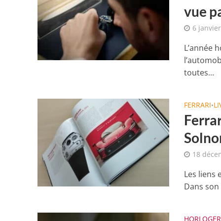
vue p
6 janvie
L’année h
l’automob
toutes...
FERRARI
L
•
Ferra
Solno
18 déce
Les liens 
Dans son l
HORLOGER