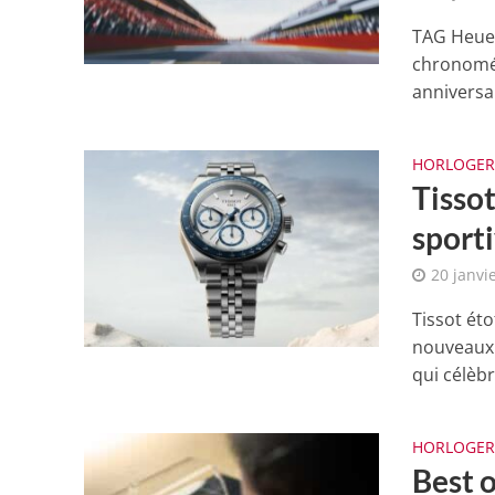
TAG Heuer 
chronomét
anniversa
HORLOGER
Tisso
sporti
20 janvi
Tissot ét
nouveaux 
qui célèbr
HORLOGER
Best 