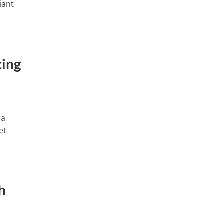
iant
cing
la
et
h