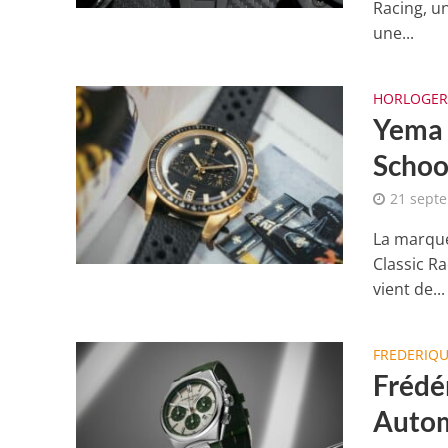
Racing, u
une...
HORLOGER
Yema 
Schoo
21 sept
La marque
Classic Ra
vient de...
FREDERIQ
Frédé
Autom