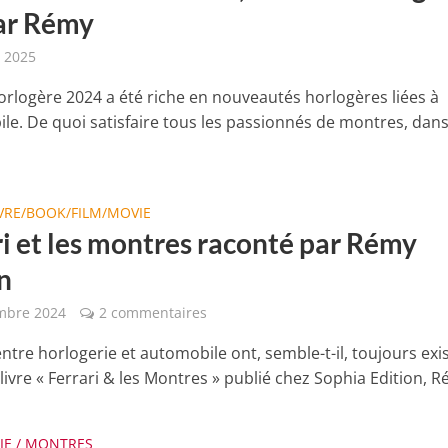
ar Rémy
r 2025
orlogère 2024 a été riche en nouveautés horlogères liées à
ile. De quoi satisfaire tous les passionnés de montres, dan
IVRE/BOOK/FILM/MOVIE
ri et les montres raconté par Rémy
n
mbre 2024
2 commentaires
entre horlogerie et automobile ont, semble-t-il, toujours exis
ivre « Ferrari & les Montres » publié chez Sophia Edition, R
IE / MONTRES