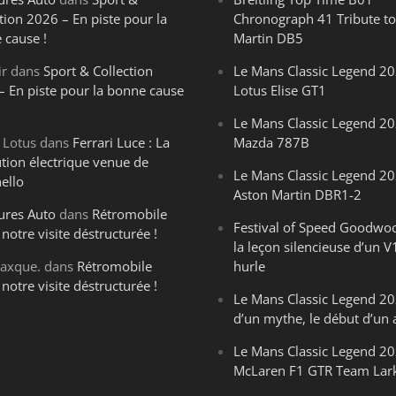
tion 2026 – En piste pour la
Chronograph 41 Tribute to
 cause !
Martin DB5
ir
dans
Sport & Collection
Le Mans Classic Legend 20
– En piste pour la bonne cause
Lotus Elise GT1
Le Mans Classic Legend 20
 Lotus
dans
Ferrari Luce : La
Mazda 787B
ution électrique venue de
Le Mans Classic Legend 20
ello
Aston Martin DBR1-2
ures Auto
dans
Rétromobile
Festival of Speed Goodwo
notre visite déstructurée !
la leçon silencieuse d’un V
axque.
dans
Rétromobile
hurle
notre visite déstructurée !
Le Mans Classic Legend 202
d’un mythe, le début d’un 
Le Mans Classic Legend 20
McLaren F1 GTR Team Lar