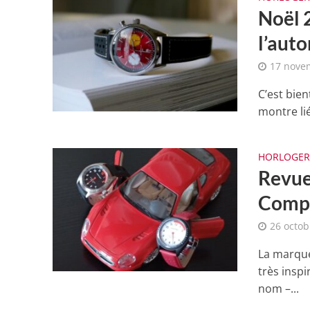
Noël 2
l’aut
17 nove
C’est bien
montre lié
HORLOGER
Revue
Compt
26 octob
La marque
très inspi
nom –...