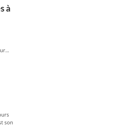
s à
r...
ours
st son