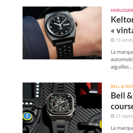
HORLOGER
Kelto
« vint
13 octob
La marque 
automobil
aiguilles...
BELL & RO
Bell &
course
27 sept
La marque