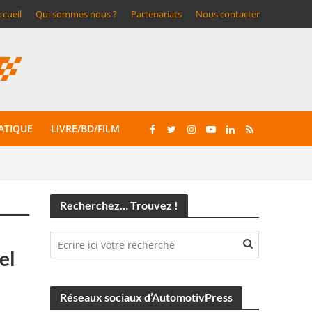
ccueil
Qui sommes nous ?
Partenariats
Nous contacter
ATIQUE
LIVRE/BD/FILM
Recherchez… Trouvez !
el
Réseaux sociaux d’AutomotivPress