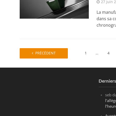
27 juin 
La manufa
dans sa co
chronogra
PRÉCÉDENT
1
…
4
Dernier
seb
d
l’all
l’heur
Avent