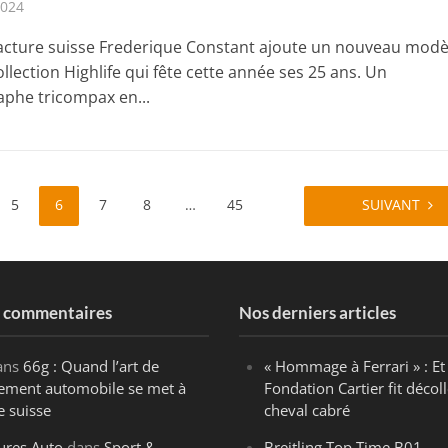
2024
cture suisse Frederique Constant ajoute un nouveau modè
llection Highlife qui fête cette année ses 25 ans. Un
phe tricompax en...
5
6
7
8
…
45
SUIVANT
s commentaires
Nos derniers articles
ans
66g : Quand l’art de
« Hommage à Ferrari » : Et 
ègement automobile se met à
Fondation Cartier fit décoll
e suisse
cheval cabré
ures Auto
dans
Sport &
Breitling Top Time B01