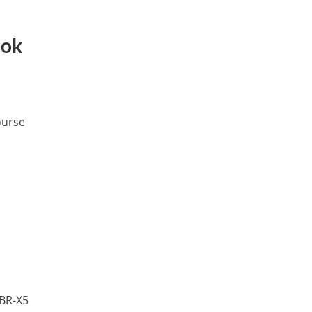
ook
ourse
 BR-X5