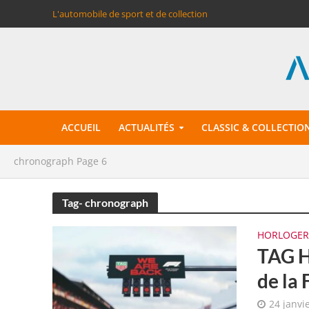
L'automobile de sport et de collection
ACCUEIL
ACTUALITÉS
CLASSIC & COLLECTIO
chronograph
Page 6
Tag- chronograph
HORLOGER
TAG H
de la
24 janvi