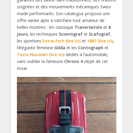
soignées et des mouvements mécaniques Swiss
made performants. Son catalogue propose une
offre variée apte à satisfaire tout amateur de
belles montres : les classique
Traversetolo
et
8
Jours
, les techniques
Scientigraf
et
Scafograf
,
les sportives
Extra-Fort (lire ici)
et
1887 (lire ici)
,
l’élégante féminine
Gilda
et les
Contograph
et
Tazio Nuvolari (lire ici)
dédiés à l’automobile,
sans oublier la fameuse
Chrono 4
objet de cet
essai.