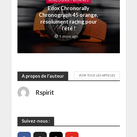
v
t
t
ê
r
HORLOGERIE / MONTRES
e
r
r
t
e
Edox Chronorally
l
e
e
r
)
l
)
)
e
Chronograph 45 orange,
e
)
f
résolument racing pour
e
l’été !
n
ê
t
1 mois ago
r
e
)
VOIR TOUS LES ARTICLES
A propos de l'auteur
Rspirit
Suivez-nous :