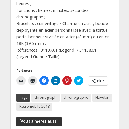
heures ;
Fonctions : heures, minutes, secondes,
chronographe ;
Bracelets : cuir vintage / Charme en acier, boucle
déployante en acier personnalisée avec la tortue
porte-bonheur stylisée en acier (43 mm) ou en or
18K (39,5 mm) ;
Références : 31137.01 (Legend) / 31138.01
(Legend Grande Taille)
Partager :
C
C
C
C
C
C
Plus
l
l
l
l
l
l
i
i
i
i
i
i
q
q
q
q
q
q
u
u
u
u
u
u
Tags
chronograph
chronographe
Nuvolari
e
e
e
e
e
e
r
r
z
z
z
z
p
p
p
p
p
p
Retromobile 2018
o
o
o
o
o
o
u
u
u
u
u
u
r
r
r
r
r
r
e
i
p
p
p
p
Vous aimerez aussi
n
m
a
a
a
a
v
p
r
r
r
r