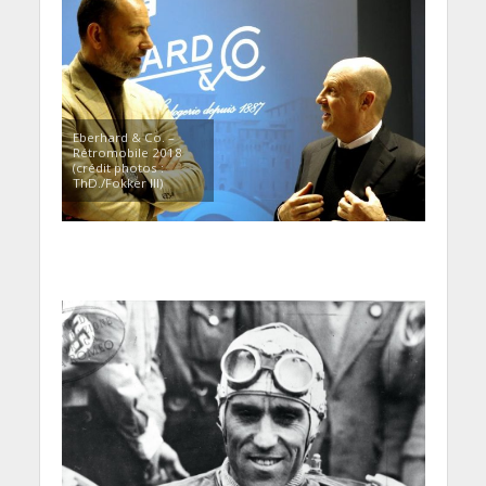
Eberhard & Co. –
Rétromobile 2018
(crédit photos :
ThD./Fokker III)