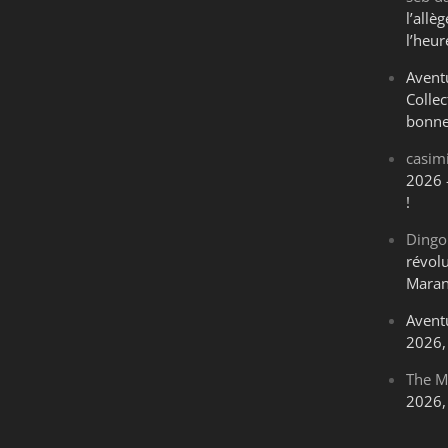
l’all
l’heur
Avent
Collec
bonne
casim
2026 
!
Dingo
révol
Maran
Avent
2026, 
The M
2026, 