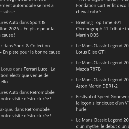
ègement automobile se met à
Fondation Cartier fit décoll
e suisse
cheval cabré
ures Auto
dans
Sport &
Breitling Top Time B01
tion 2026 – En piste pour la
Chronograph 41 Tribute to
 cause !
Martin DB5
ir
dans
Sport & Collection
Le Mans Classic Legend 20
– En piste pour la bonne cause
Lotus Elise GT1
Le Mans Classic Legend 20
 Lotus
dans
Ferrari Luce : La
Mazda 787B
ution électrique venue de
Le Mans Classic Legend 20
ello
Aston Martin DBR1-2
ures Auto
dans
Rétromobile
Festival of Speed Goodwo
notre visite déstructurée !
la leçon silencieuse d’un V
axque.
dans
Rétromobile
hurle
notre visite déstructurée !
Le Mans Classic Legend 202
d’un mythe, le début d’un 