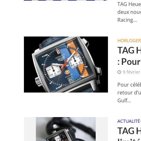
TAG Heuer
deux nouv
Racing...
HORLOGER
TAG H
: Pour
9 févrie
Pour célé
retour d’
Gulf...
ACTUALITÉ
TAG H