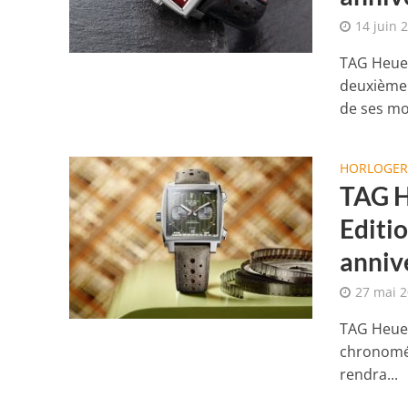
14 juin 
TAG Heuer
deuxième 
de ses mon
HORLOGER
TAG H
Editi
anniv
27 mai 
TAG Heuer
chronomét
rendra...