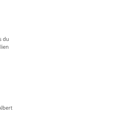
s du
lien
Albert