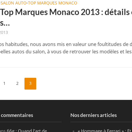
SALON AUTO
TOP MARQUES MONACO
•
•
 Top Marques Monaco 2013 : détails
os…
 2013
nos habitudes, nous avons mis en valeur une foultitudes de d
elles autos du salon, à vous de retrouver les modèles et les.
1
2
3
s commentaires
Nos derniers articles
ans
66g : Quand l’art de
« Hommage à Ferrari » : Et 