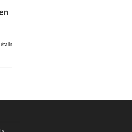
 en
étails
..
la