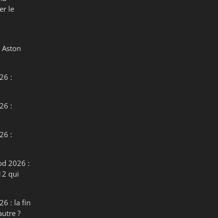
er le
 Aston
26 :
26 :
26 :
od 2026 :
12 qui
6 : la fin
autre ?