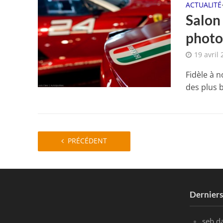
ACTUALITÉ
Salon
phot
19 avril
Fidèle à 
des plus b
PRÉCÉDENT
Dernier
seb
d