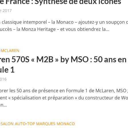
e France : Synthèse de deux icônes
e 2017
 classique intemporel – la Monaco – ajoutez-y un soupçon 
succès – la Monza Heritage – et vous obtiendrez la...
MCLAREN
•
en 570S « M2B » by MSO : 50 ans en
le 1
2016
brer les 50 ans de présence en Formule 1 de McLaren, MSO ;
nt « spécialisation et préparation » du constructeur de Wo
n...
SALON AUTO
TOP MARQUES MONACO
•
•