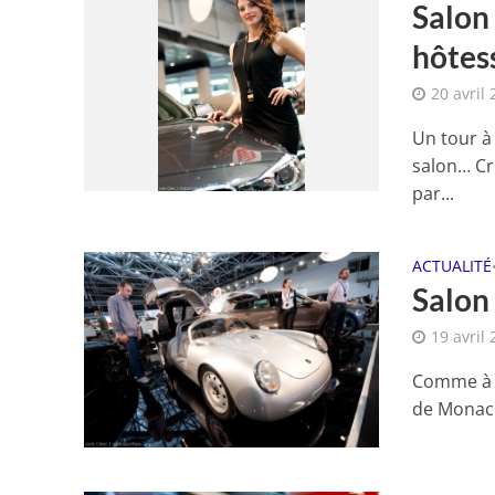
Salon
hôtes
20 avril
Un tour à
salon… Cr
par...
ACTUALITÉ
Salon
19 avril
Comme à l
de Monaco