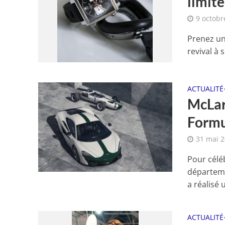
limité
9 octobr
Prenez un
revival à 
ACTUALITÉ
McLar
Formu
31 mai 
Pour célé
départeme
a réalisé u
ACTUALITÉ