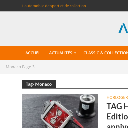
L'automobile de sport et de collection
ACCUEIL
ACTUALITÉS
CLASSIC & COLLECTIO
Monaco
Page 3
Tag- Monaco
HORLOGER
TAG H
Editio
anniv