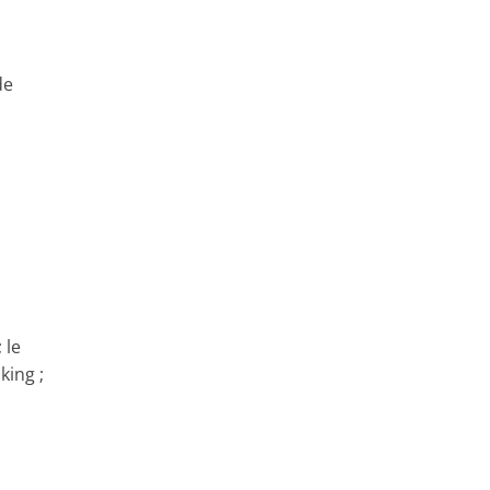
de
 le
king ;