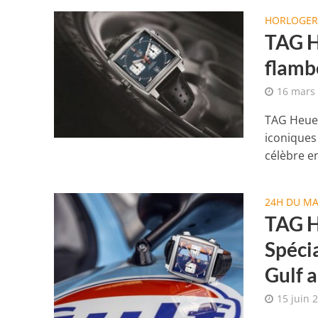
HORLOGER
TAG H
flam
16 mars
TAG Heuer
iconiques
célèbre en
24H DU M
TAG H
Spécia
Gulf 
15 juin 