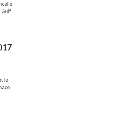
ncelle
 Gulf
017
t le
onaco