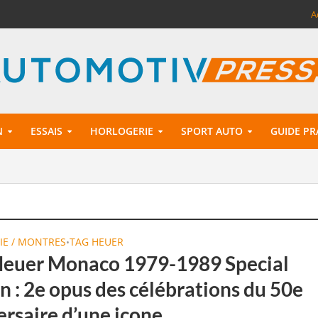
A
N
ESSAIS
HORLOGERIE
SPORT AUTO
GUIDE PR
IE / MONTRES
TAG HEUER
•
euer Monaco 1979-1989 Special
n : 2e opus des célébrations du 50e
ersaire d’une icone