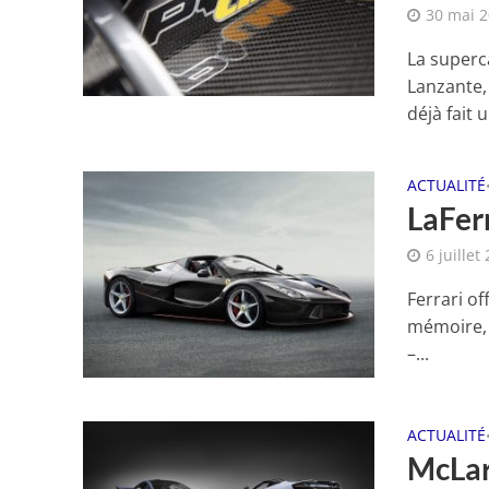
30 mai 
La superc
Lanzante,
déjà fait 
ACTUALITÉ
LaFerr
6 juillet
Ferrari of
mémoire, 
–...
ACTUALITÉ
McLar