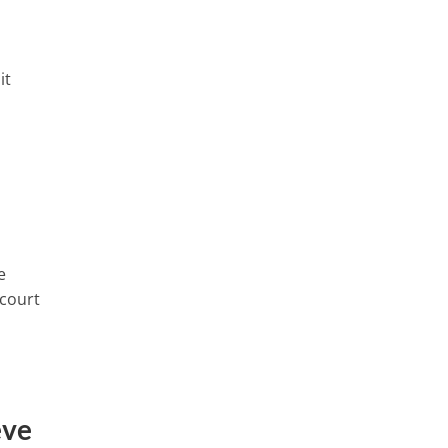
it
e
court
ève