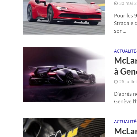
30 mai 
Pour les 9
Stradale d
son...
ACTUALITÉ
McLar
à Gen
26 juille
D’après n
Genève l’h
ACTUALITÉ
McLar