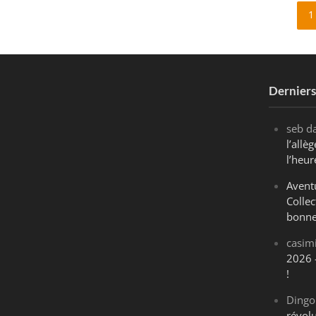
1
Dernier
seb
d
l’all
l’heur
Avent
Collec
bonne
casim
2026 
!
Dingo
révol