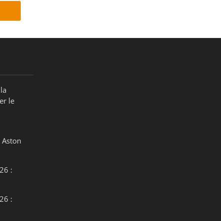
la
er le
 Aston
26 :
26 :