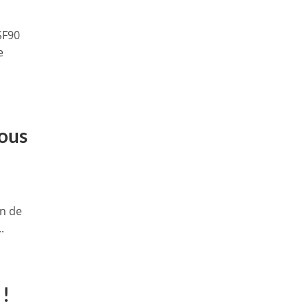
SF90
e
vous
on de
.
 !