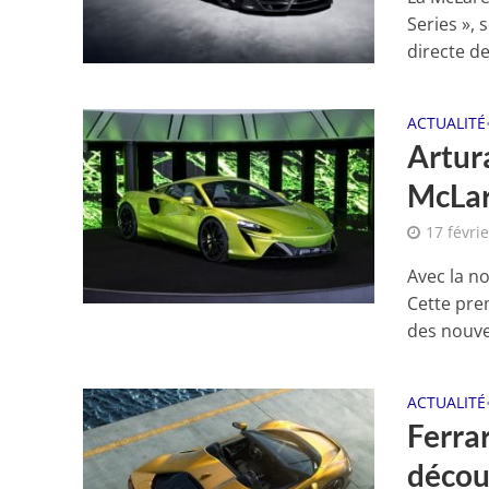
Series », 
directe de
ACTUALITÉ
Artur
McLa
17 févri
Avec la n
Cette pre
des nouve
ACTUALITÉ
Ferrar
décou