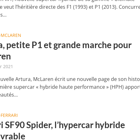
se veut l’héritière directe des F1 (1993) et P1 (2013). Concurr
s...
MCLAREN
•
a, petite P1 et grande marche pour
ren
er 2021
ouvelle Artura, McLaren écrit une nouvelle page de son histo
mière supercar « hybride haute performance » (HPH) appor
autés...
FERRARI
•
i SF90 Spider, l’hypercar hybride
vrable