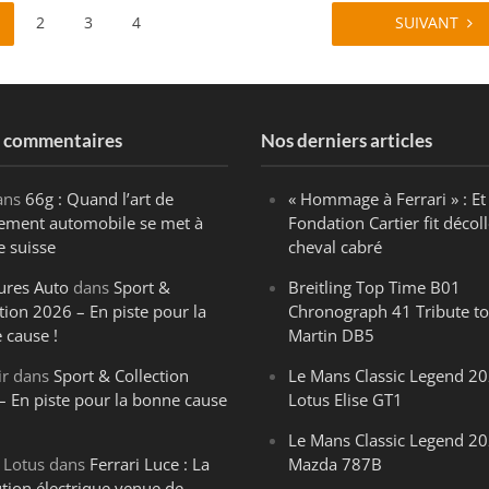
2
3
4
SUIVANT
s commentaires
Nos derniers articles
ans
66g : Quand l’art de
« Hommage à Ferrari » : Et 
ègement automobile se met à
Fondation Cartier fit décoll
e suisse
cheval cabré
ures Auto
dans
Sport &
Breitling Top Time B01
tion 2026 – En piste pour la
Chronograph 41 Tribute to
 cause !
Martin DB5
ir
dans
Sport & Collection
Le Mans Classic Legend 20
– En piste pour la bonne cause
Lotus Elise GT1
Le Mans Classic Legend 20
 Lotus
dans
Ferrari Luce : La
Mazda 787B
ution électrique venue de