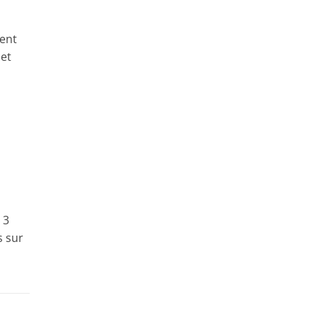
ent
 et
 3
s sur