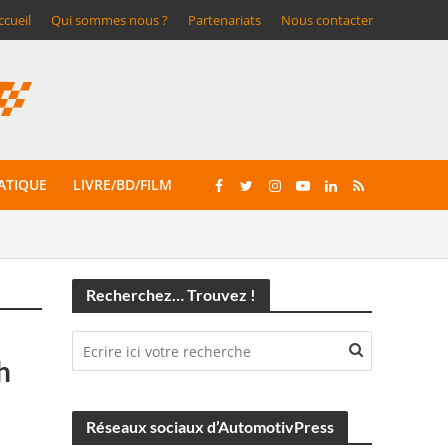
ccueil
Qui sommes nous ?
Partenariats
Nous contacter
ATIQUE
LIVRE/BD/FILM
Recherchez… Trouvez !
h
Réseaux sociaux d’AutomotivPress