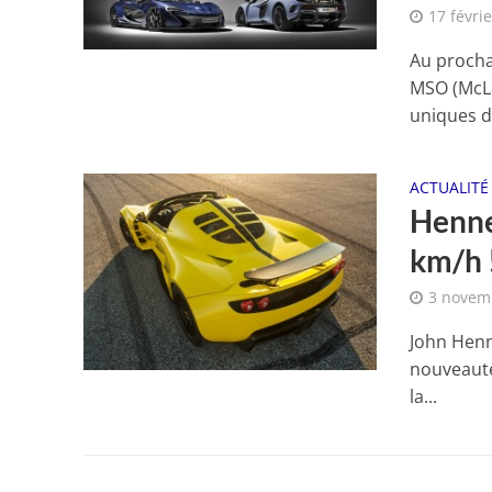
17 févri
Au procha
MSO (McLa
uniques de
ACTUALITÉ
Henne
km/h 
3 novem
John Henn
nouveauté
la...