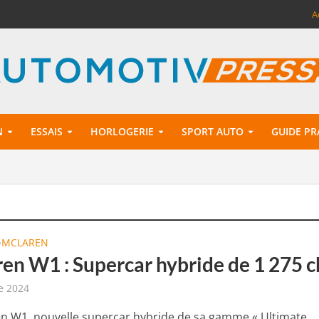
A
N
ESSAIS
HORLOGERIE
SPORT AUTO
GUIDE PR
MCLAREN
•
en W1 : Supercar hybride de 1 275 c
e 2024
n W1, nouvelle supercar hybride de sa gamme « Ultimate