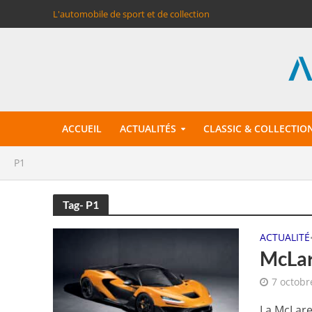
L'automobile de sport et de collection
ACCUEIL
ACTUALITÉS
CLASSIC & COLLECTIO
P1
Tag- P1
ACTUALITÉ
McLar
7 octobr
La McLare