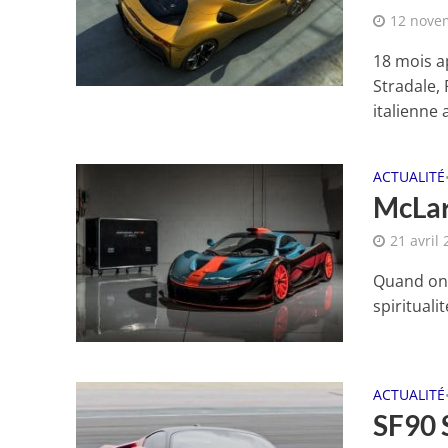
12 nove
18 mois a
Stradale, 
italienne a
ACTUALITÉ
McLar
21 avril
Quand on 
spirituali
ACTUALITÉ
SF90 S