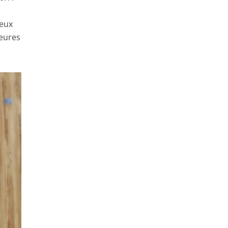
deux
heures