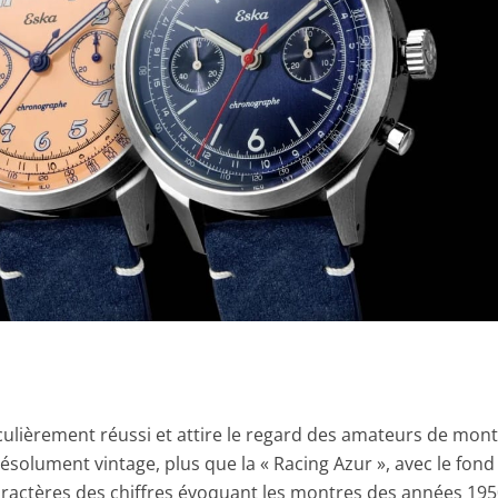
culièrement réussi et attire le regard des amateurs de mon
 résolument vintage, plus que la « Racing Azur », avec le fond
aractères des chiffres évoquant les montres des années 195