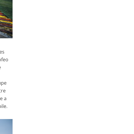
les
ofeo
e
à
upe
tre
e a
ile.