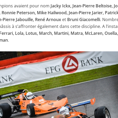
hampions avaient pour nom
Jacky Ickx, Jean-Pierre Beltoise, 
 Ronnie Peterson, Mike Hailwood, Jean-Pierre Jarier, Patric
an-Pierre Jabouille, René Arnoux
et
Bruni Giacomelli
. Nombr
âssis à s’affronter également dans cette discipline. A l’insta
rrari, Lola, Lotus, March, Martini, Matra, McLaren, Osella, 
lman
.