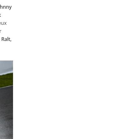
Johnny
k
eux
r
Ralt,