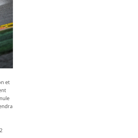
n et
ent
mule
rendra
22