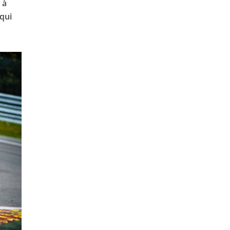
 à
 qui