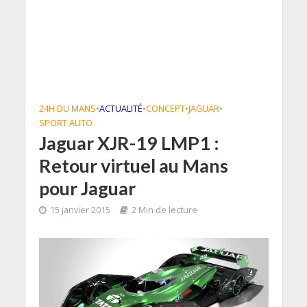
24H DU MANS
•
ACTUALITÉ
•
CONCEPT
•
JAGUAR
•
SPORT AUTO
Jaguar XJR-19 LMP1 :
Retour virtuel au Mans
pour Jaguar
15 janvier 2015
2 Min de lecture