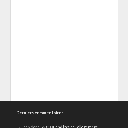
Derniers commentaires
seb
dans
66g : Quand l’art de l’allègement