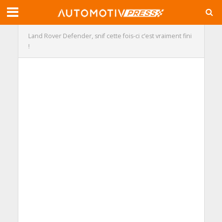
Land Rover Defender, snif cette fois-ci c’est vraiment fini
!