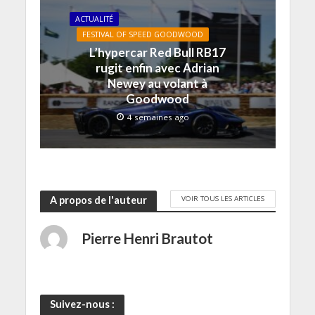
o
n
n
e
ê
u
ê
ê
n
t
ACTUALITÉ
v
t
t
ê
r
e
r
r
t
e
FESTIVAL OF SPEED GOODWOOD
l
e
e
r
)
L’hypercar Red Bull RB17
l
)
)
e
e
)
rugit enfin avec Adrian
f
e
Newey au volant à
n
Goodwood
ê
t
r
4 semaines ago
e
)
VOIR TOUS LES ARTICLES
A propos de l'auteur
Pierre Henri Brautot
Suivez-nous :