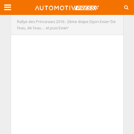
Rallye des Princesses 2016 : 2ème étape Dijon-Evian ‘De
l’eau, de l’eau … et puis Evian’