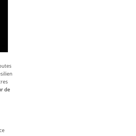
outes
silien
tres
ur de
ce