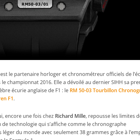
est le partenaire horloger et chronométreur officiels de l’é
 le championnat 2016. Elle a dévoilé au dernier SIHH sa pr
bre écurie anglaise de F1 : le
RM 50-03 Tourbillon Chrono
ren F1
.
i, encore une fois chez
Richard Mille
, repousse les limites d
u de technologie qui s’affiche comme le chronographe
us léger du monde avec seulement 38 grammes grâce à l’emp