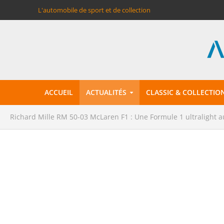
L'automobile de sport et de collection
ACCUEIL
ACTUALITÉS
CLASSIC & COLLECTIO
Richard Mille RM 50-03 McLaren F1 : Une Formule 1 ultralight a