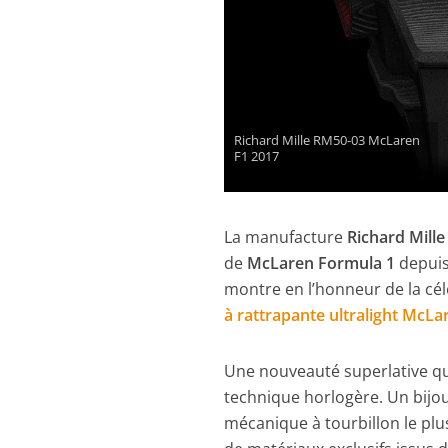
Richard Mille RM50-03 McLaren
F1 2017
La manufacture
Richard Mille
de
McLaren Formula 1
depuis
montre en l’honneur de la célè
à rattrapante ultralight McLa
Une nouveauté superlative qu
technique horlogère. Un bijo
mécanique à tourbillon le pl