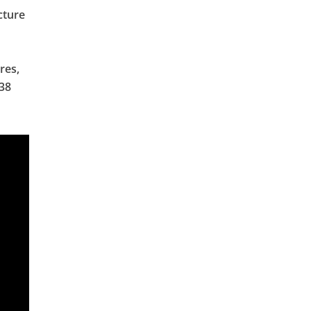
cture
res,
 38