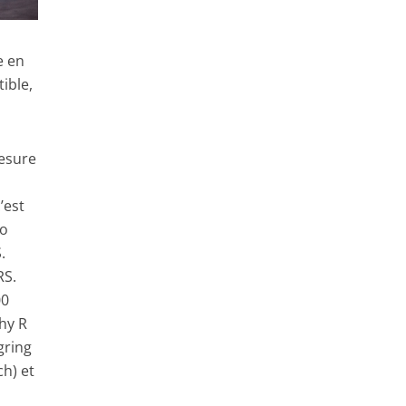
e en
ible,
mesure
s
’est
bo
.
RS.
00
hy R
gring
ch) et