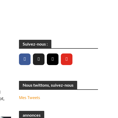
Suivez-nous :
Nous twittons, suivez-nous
x
Mes Tweets
pt,
annonces