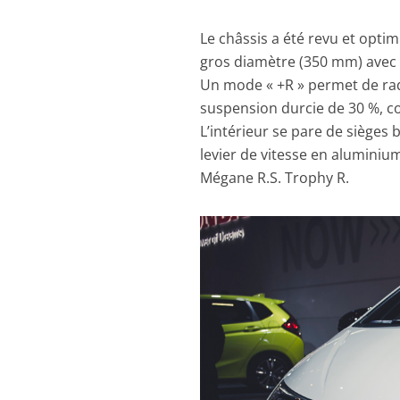
Le châssis a été revu et opti
gros diamètre (350 mm) avec d
Un mode « +R » permet de rad
suspension durcie de 30 %, c
L’intérieur se pare de siège
levier de vitesse en aluminiu
Mégane R.S. Trophy R.