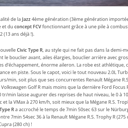
alité de la
Jazz
4ème génération (3ème génération importé
e et du
concept FCV
fonctionnant grâce à une pile à combust
 (13 ans déjà !).
nouvelle
Civic Type R
, au style qui ne fait pas dans la demi-
t le bouclier avant, ailes élargies, bouclier arrière avec gro
es d’échappement, énorme aileron. La robe est athlétique, c
ance en piste. Sous le capot, voici le tout nouveau 2.0L Tur
urs/min, soit plus que ses concurrentes Renault Mégane R.S
 Volkswagen Golf R mais moins que la dernière Ford Focus 
tr/min laisse augurer des reprises de haut niveau, le 0 à 1
 et la VMax à 270 km/h, soit mieux que la Mégane R.S. Trop
 Type R
a accroché le temps de 7min 50sec 63 sur le Nürbur
ntre 7min 54sec 36 à la Renault Mégane R.S. Trophy R (275 
Cupra (280 ch) !