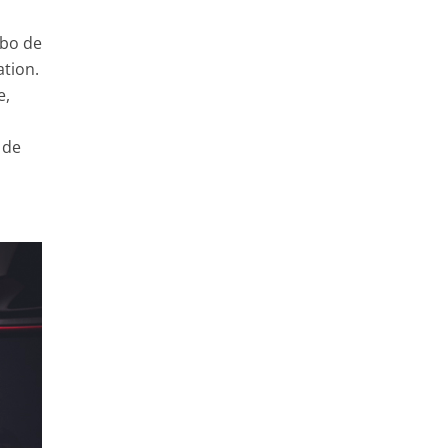
mbo de
ation.
e,
 de