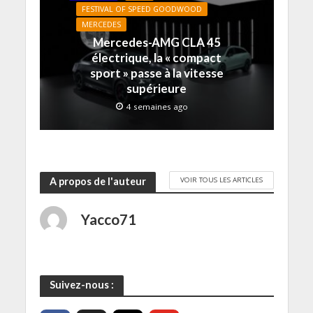
e
)
FESTIVAL OF SPEED GOODWOOD
f
e
MERCEDES
n
ê
Mercedes-AMG CLA 45
t
r
électrique, la « compact
e
sport » passe à la vitesse
)
supérieure
4 semaines ago
VOIR TOUS LES ARTICLES
A propos de l'auteur
Yacco71
Suivez-nous :