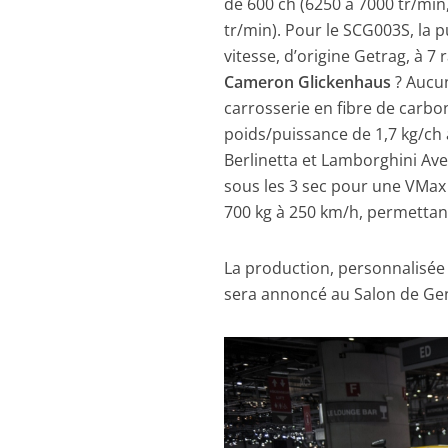
de 600 ch (6250 à 7000 tr/mi
tr/min). Pour le SCG003S, la 
vitesse, d’origine Getrag, à 7
Cameron Glickenhaus
? Aucun
carrosserie en fibre de carbo
poids/puissance de 1,7 kg/ch 
Berlinetta et Lamborghini Ave
sous les 3 sec pour une VMax 
700 kg à 250 km/h, permettant
La production, personnalisée a
sera annoncé au Salon de Ge