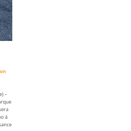
lon
e) –
barque
sera
bo à
ssance