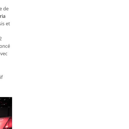
te de
ria
is et
2
noncé
avec
if