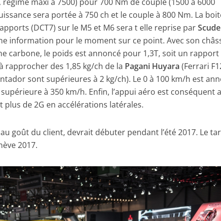
n, régime maxi à 7500) pour 700 Nm de couple (1500 à 6000
puissance sera portée à 750 ch et le couple à 800 Nm. La boi
 rapports (DCT7) sur le M5 et M6 sera t elle reprise par
Scude
e information pour le moment sur ce point. Avec son châss
ne carbone, le poids est annoncé pour 1,3T, soit un rapport
à rapprocher des 1,85 kg/ch de la
Pagani Huyara
(Ferrari F1
ntador sont supérieures à 2 kg/ch). Le 0 à 100 km/h est an
supérieure à 350 km/h. Enfin, l’appui aéro est conséquent 
 plus de 2G en accélérations latérales.
u goût du client, devrait débuter pendant l’été 2017. Le tar
nève 2017.