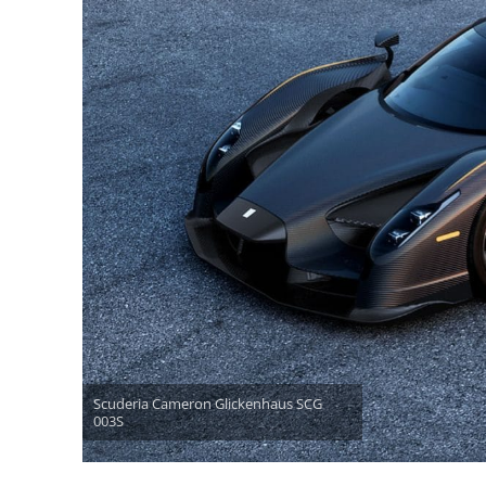
Scuderia Cameron Glickenhaus SCG
003S