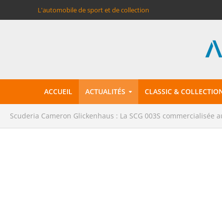
L'automobile de sport et de collection
ACCUEIL
ACTUALITÉS
CLASSIC & COLLECTIO
Scuderia Cameron Glickenhaus : La SCG 003S commercialisée a