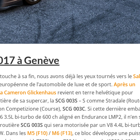
017 à Genève
touche à sa fin, nous avons déjà les yeux tournés vers le
Sa
e européenne de l’automobile de luxe et de sport.
Après un
ria Cameron Glickenhaus
revient en terre helvétique pour
tière de sa supercar, la
SCG 003S
– S comme Stradale (Rout
ion Competizione (Course),
SCG 003C
. Si cette dernière em
.5L bi-turbo de 600 ch aligné en Endurance LMP2, il n’en 
 routière
SCG 003S
qui sera motorisée par un V8 4.4L bi-tur
MW. Dans les
M5 (F10)
/
M6 (F13)
, ce bloc développe une pui