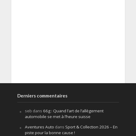
Derniers commentaires
seb
dans
66g : Quand l’art de l’allègement
automobile se met à l’heure suisse
Aventures Auto
dans
Sport & Collection 2026 – En
piste pour la bonne cause !