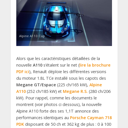
Alpine A110 Cup
Alors que les caractéristiques détaillées de la
nouvelle
A110
s’étalent sur le net (
lire la brochure
PDF ici
), Renault déploie les différentes versions
du moteur 1.8L TCe installé sous les capots des
Megane GT/Espace
(225 ch/165 kW),
Alpine
A110
(252 ch/185 kW) et
Megane R.S.
(280 ch/206
kW). Pour rappel, comme les documents le
montrent (voir photos ci dessous), la nouvelle
Alpine A110 forte des ses 1,1T annonce des
performances identiques au
Porsche Cayman 718
PDK
disposant de 50 ch et 362 kg de plus : 0 à 100