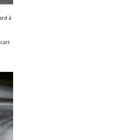
ard à
écart