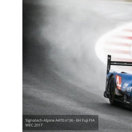
Signatech-Alpine A470 n°36 - 6H Fuji FIA
WEC 2017