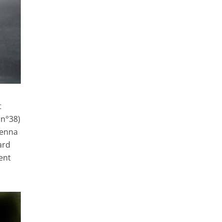
t
 n°38)
Senna
ard
ent